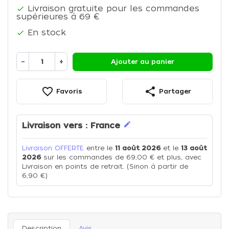
Livraison gratuite pour les commandes

supérieures à 69 €
En stock

−
+
Ajouter au panier
favorite_border
share
Favoris
Partager
edit
Livraison vers :
France
Livraison OFFERTE
entre le
11 août 2026
et le
13 août
2026
sur les commandes de 69,00 € et plus, avec
Livraison en points de retrait. (Sinon à partir de
6,90 €)
Description
Avis