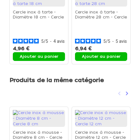
Cercle inox à tarte -
Cercle inox à tarte -
Diamètre 18 cm - Cercle
Diamètre 28 cm - Cercle
à tarte 18 cm
à tarte 28 cm
C
D
à
5
/
5
-
4
avis
5
/
5
-
5
avis
4,96 €
6,94 €
4
Ajouter au panier
Ajouter au panier
Produits de la même catégorie
keyboard_arrow_left
keyboard_arrow_right
Précéden
Suivan
Cercle inox à mousse -
Cercle inox à mousse -
Diamètre 8 cm - Cercle
Diamètre 12 cm - Cercle