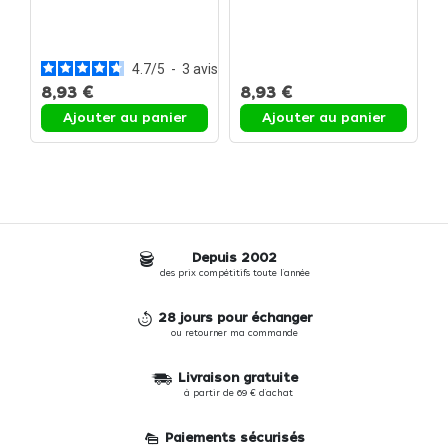
8 cm
12 cm
C
D
2
4.7
/
5
-
3
avis
8,93 €
8,93 €
1
Ajouter au panier
Ajouter au panier
Depuis 2002
des prix compétitifs toute l'année
28 jours pour échanger
ou retourner ma commande
Livraison gratuite
à partir de 69 € d'achat
Paiements sécurisés