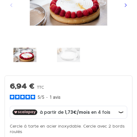
keyboard_arrow_left
keyboard_arrow_right
Précédent
Suiva
6,94 €
TTC
5
/
5
-
1
avis
Cercle à tarte en acier inoxydable. Cercle avec 2 bords
roulés