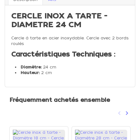
CERCLE INOX A TARTE -
DIAMETRE 24 CM
Cercle à tarte en acier inoxydable. Cercle avec 2 bords
roulés
Caractéristiques Techniques :
Diamètre:
24 cm
Hauteur:
2 cm
Fréquemment achetés ensemble
keyboard_arrow_left
keyboard_arrow_right
Précéden
Suivan