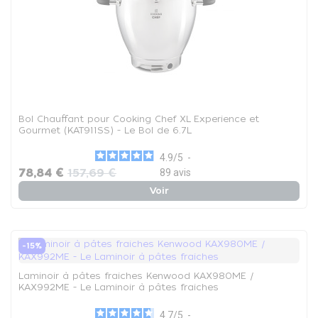
Bol Chauffant pour Cooking Chef XL Experience et
Gourmet (KAT911SS) - Le Bol de 6.7L
4.9
/
5
-
78,84 €
157,69 €
89
avis
Voir
-15%
Laminoir à pâtes fraiches Kenwood KAX980ME /
KAX992ME - Le Laminoir à pâtes fraiches
4.7
/
5
-