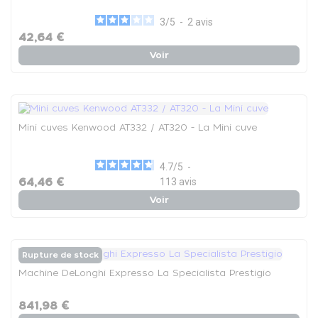
3
/
5
-
2
avis
42,64 €
Voir
Mini cuves Kenwood AT332 / AT320 - La Mini cuve
4.7
/
5
-
64,46 €
113
avis
Voir
Rupture de stock
Machine DeLonghi Expresso La Specialista Prestigio
841,98 €