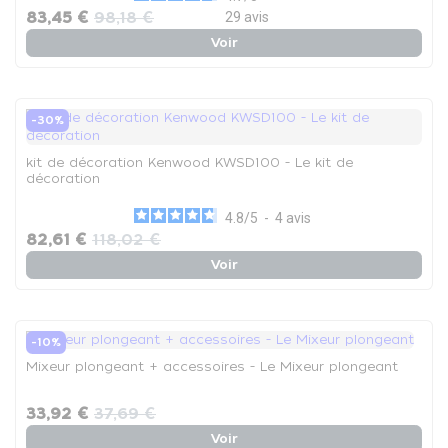
83,45 €
98,18 €
29
avis
Voir
-30%
kit de décoration Kenwood KWSD100 - Le kit de
décoration
4.8
/
5
-
4
avis
82,61 €
118,02 €
Voir
-10%
Mixeur plongeant + accessoires - Le Mixeur plongeant
33,92 €
37,69 €
Voir