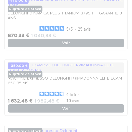
-170,00 €
Rupture de stock
DELONGHI DINAMICA PLUS TITANIUM 3795.T + GARANTIE 3
ANS
5
/
5
-
25
avis
870,33 €
1 040,33 €
Voir
-350,00 €
Rupture de stock
MACHINE EXPRESSO DELONGHI PRIMADONNA ELITE ECAM
650.85.MS
4.6
/
5
-
1 632,48 €
1 982,48 €
10
avis
Voir
Rupture de stock