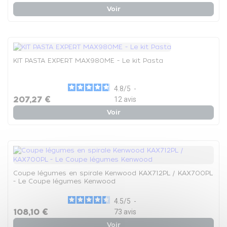
Voir
KIT PASTA EXPERT MAX980ME - Le kit Pasta
4.8
/
5
-
207,27 €
12
avis
Voir
Coupe légumes en spirale Kenwood KAX712PL / KAX700PL
- Le Coupe légumes Kenwood
4.5
/
5
-
108,10 €
73
avis
Voir