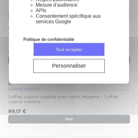
Mesure d'audience
APIs
Consentement spécifique aux
services Google
Coffret presse agrumes pour robot 3200XL Magimix -
Coffret presse-agrumes
Politique de confidentialité
5
/
5
-
1
avis
Tout accepter
49,59 €
Voir
Personnaliser
Coffret cuisine créative pour robot Magimix - Coffret
cuisine créative
99,17 €
Voir