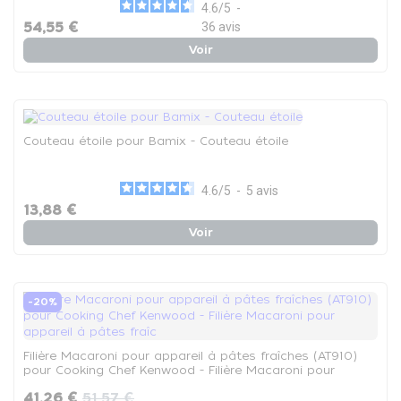
4.6
/
5
-
54,55 €
36
avis
Voir
Couteau étoile pour Bamix - Couteau étoile
4.6
/
5
-
5
avis
13,88 €
Voir
-20%
Filière Macaroni pour appareil à pâtes fraîches (AT910)
pour Cooking Chef Kenwood - Filière Macaroni pour
appareil à pâtes fraîc
41,26 €
51,57 €