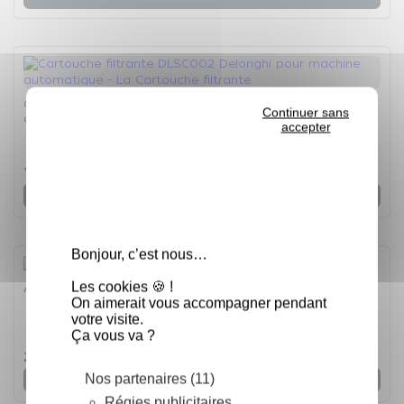
Cartouche filtrante DLSC002 Delonghi pour machine
Continuer sans
automatique - La Cartouche filtrante
accepter
4.8
/
5
-
6
avis
11,90 €
Voir
Bonjour, c’est nous…
Les cookies 🍪 !
Adaptateur KAT001ME - L'Adaptateur
On aimerait vous accompagner pendant
votre visite.
Ça vous va ?
4.7
/
5
-
23,80 €
56
avis
Nos partenaires (11)
Voir
Régies publicitaires