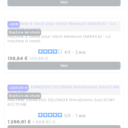
Voir
-20%
Rupture de stock
Machine à ravioli pour robot Kenwood (KAX93.A) - La
machine à ravioli
4
/
5
-
2
avis
138,84 €
173,55 €
Voir
-220,00 €
Rupture de stock
MACHINE EXPRESSO DELONGHI PrimaDonna Soul ECAM
610.75.MB
5
/
5
-
1
avis
1 266,61 €
1 486,61 €