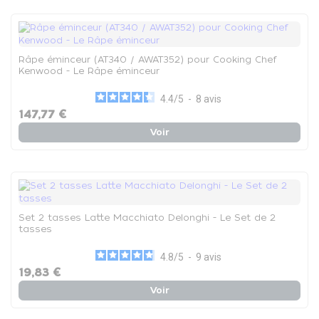
Râpe éminceur (AT340 / AWAT352) pour Cooking Chef
Kenwood - Le Râpe éminceur
4.4
/
5
-
8
avis
147,77 €
Voir
Set 2 tasses Latte Macchiato Delonghi - Le Set de 2
tasses
4.8
/
5
-
9
avis
19,83 €
Voir