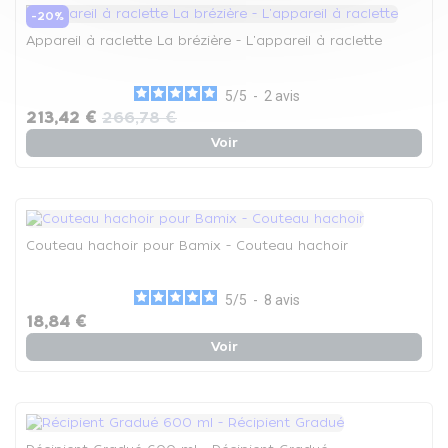
-20%
Appareil à raclette La brézière - L'appareil à raclette
5
/
5
-
2
avis
213,42 €
266,78 €
Voir
Couteau hachoir pour Bamix - Couteau hachoir
5
/
5
-
8
avis
18,84 €
Voir