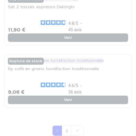
Set 2 tasses espresso Delonghi
4.8
/
5
-
11,90 €
45
avis
Voir
Rupture de stock
Illy café en grains torréfaction traditionnelle
4.6
/
5
-
9,06 €
36
avis
Voir
Suivant
1
2
keyboard_arrow_right