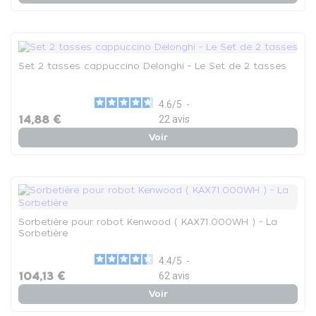
Set 2 tasses cappuccino Delonghi - Le Set de 2 tasses
4.6
/
5
-
14,88 €
22
avis
Voir
Sorbetière pour robot Kenwood ( KAX71.000WH ) - La
Sorbetière
4.4
/
5
-
104,13 €
62
avis
Voir