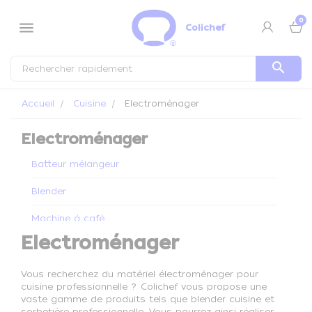
Panneau de gestion des cookies
0
menu
Colichef
search
Accueil
Cuisine
Electroménager
Electroménager
Batteur mélangeur
Blender
Machine à café
Electroménager
Mixeur
Vous recherchez du matériel électroménager pour
cuisine professionnelle ? Colichef vous propose une
vaste gamme de produits tels que blender cuisine et
sorbetière professionnelle. Vous pourrez ainsi réaliser