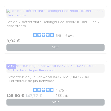
Lot de 2 détartrants Delonghi EcoDecalk 100ml - Les 2
détartrants
5
/
5
-
6
avis
9,92 €
Voir
-15%
Extracteur de jus Kenwood KAX732PL / KAX720PL -
L'Extracteur de jus Kenwood
4.7
/
5
-
125,60 €
147,77 €
133
avis
Voir