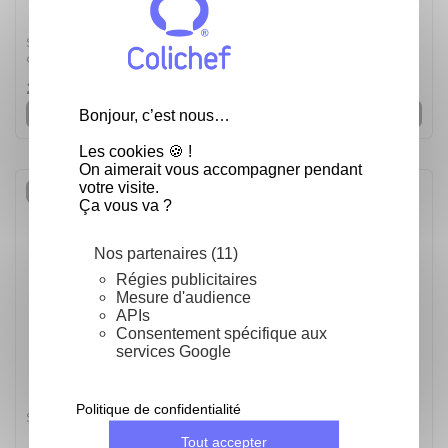
Sucre de canne blond bio équitable du Brésil pour la
cuisine professionnelle et la préparation de desserts
glacés - Sac de 5kg -
21,80 €
Voir
Bonjour, c’est nous…
Les cookies 🍪 !
On aimerait vous accompagner pendant
votre visite.
Rupture de stock
Ça vous va ?
Nos partenaires (11)
Régies publicitaires
Mesure d'audience
APIs
Consentement spécifique aux
services Google
Politique de confidentialité
Sucre Roux Cassonade Graeffe 1 kilo
Tout accepter