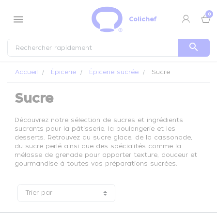
Panneau de gestion des cookies
0
menu
Colichef
search
Accueil
Épicerie
Épicerie sucrée
Sucre
Sucre
Découvrez notre sélection de sucres et ingrédients
sucrants pour la pâtisserie, la boulangerie et les
desserts. Retrouvez du sucre glace, de la cassonade,
du sucre perlé ainsi que des spécialités comme la
mélasse de grenade pour apporter texture, douceur et
gourmandise à toutes vos préparations sucrées.
Trier par