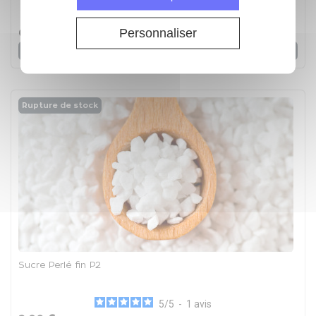
4.9
/
5
-
Personnaliser
6,57 €
31
avis
Voir
Rupture de stock
Sucre Perlé fin P2
5
/
5
-
1
avis