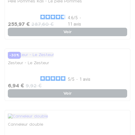
Pèle Pommes Kali - Le pèle Pommes
4.6
/
5
-
255,97 €
287,60 €
11
avis
Voir
-30%
Zesteur - Le Zesteur
5
/
5
-
1
avis
6,94 €
9,92 €
Voir
Canneleur double