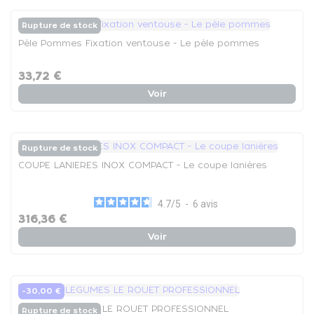
Rupture de stock
Pèle Pommes Fixation ventouse - Le pèle pommes
33,72 €
Voir
Rupture de stock
COUPE LANIERES INOX COMPACT - Le coupe lanières
4.7
/
5
-
6
avis
316,36 €
Voir
-30,00 €
COUPE LEGUMES LE ROUET PROFESSIONNEL
Rupture de stock