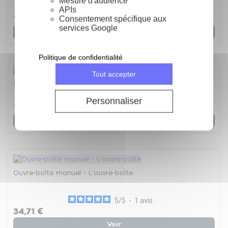
Mesure d'audience
5
/
5
-
2
avis
APIs
13,88 €
Consentement spécifique aux
services Google
Voir
Politique de confidentialité
Tout accepter
Couteau sashimi 25 cm (pour gaucher) G11 - Couteau
Personnaliser
193,39 €
Voir
Ouvre-boîte manuel - L'ouvre-boîte
5
/
5
-
1
avis
34,71 €
Voir