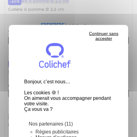
-40%
Cuillère à pomme Ø 2,2 cm
4.5
/
5
-
2
avis
7,74 €
12,89 €
Continuer sans
accepter
Voir
-40%
Coquilleur à beurre
Bonjour, c’est nous…
6,55 €
10,91 €
Les cookies 🍪 !
Voir
On aimerait vous accompagner pendant
votre visite.
Ça vous va ?
Nos partenaires (11)
Déco "taille spirale" à légumes - Taille spirale
Régies publicitaires