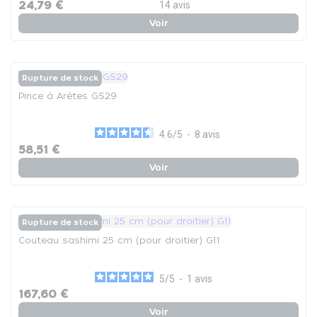
24,79 €
14
avis
Voir
Rupture de stock
Pince à Arêtes GS29
4.6
/
5
-
8
avis
58,51 €
Voir
Rupture de stock
Couteau sashimi 25 cm (pour droitier) G11
5
/
5
-
1
avis
167,60 €
Voir