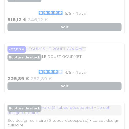
5
/
5
-
1
avis
316,12 €
346,12 €
Voir
-27,00 €
COUPE LEGUMES LE ROUET GOURMET
Rupture de stock
4
/
5
-
1
avis
225,89 €
252,89 €
Voir
Rupture de stock
Set design culinaire (5 tubes découpoirs) - Le set design
culinaire