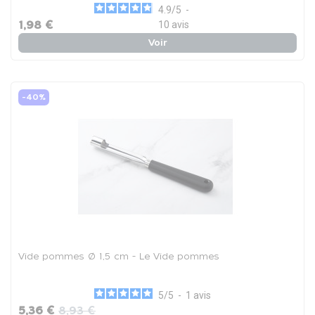
4.9
/
5
-
1,98 €
10
avis
Voir
-40%
Vide pommes Ø 1,5 cm - Le Vide pommes
5
/
5
-
1
avis
5,36 €
8,93 €