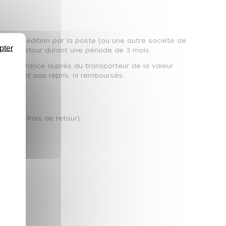
de réexpédition par la poste (ou une autre société de
pter
uve de retour durant une période de 3 mois.
une assurance auprès du transporteur de la valeur
e seront pas repris, ni remboursés.
 hors frais de retour).