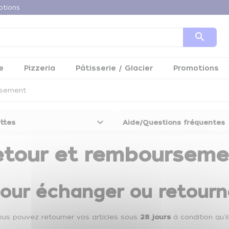
otions
search
e
Pizzeria
Pâtisserie / Glacier
Promotions
rsement
keyboard_arrow_down
ttes
Aide/Questions fréquentes
etour et rembourseme
our échanger ou retourne
Vous pouvez retourner vos articles sous
28 jours
à condition qu'