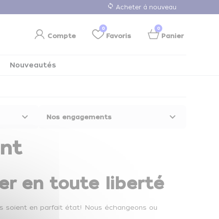
loop
Acheter à nouveau
0
0
Compte
Favoris
Panier
Nouveautés
keyboard_arrow_down
keyboard_arrow_down
Nos engagements
nt
r en toute liberté
ils soient en parfait état! Nous échangeons ou