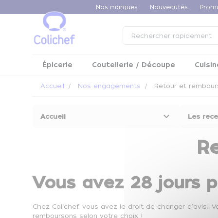
Panneau de gestion des cookies
Nos marques
Nouveautés
Prom
Épicerie
Coutellerie / Découpe
Cuisin
Accueil
Nos engagements
Retour et rembou
keyboard_arrow_down
Accueil
Les rece
R
Vous avez 28 jours p
Chez Colichef, vous avez le droit de changer d'avis! 
remboursons selon votre choix !