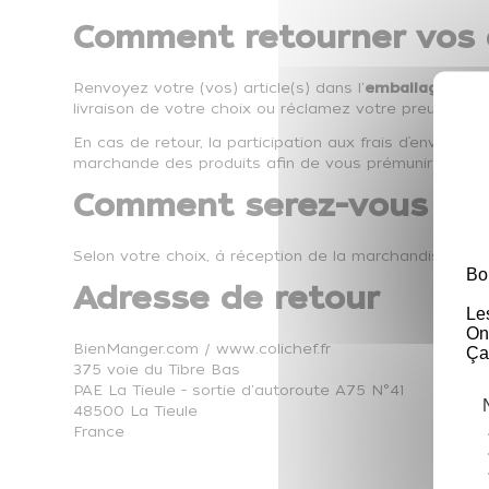
Comment retourner vos a
Renvoyez votre (vos) article(s) dans l'
emballage d’ori
livraison de votre choix ou réclamez votre preuve de
En cas de retour, la participation aux frais d’envois
marchande des produits afin de vous prémunir contre 
Comment serez-vous re
Selon votre choix, à réception de la marchandise, nou
Bo
Adresse de retour
Le
On
BienManger.com / www.colichef.fr
Ça
375 voie du Tibre Bas
PAE La Tieule - sortie d'autoroute A75 N°41
48500 La Tieule
France