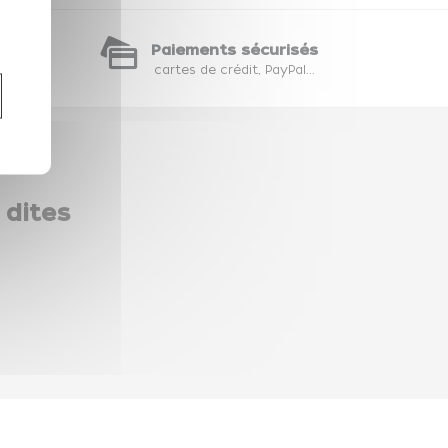
te
Paiements sécurisés
hat
cartes de crédit, PayPal...
 dites