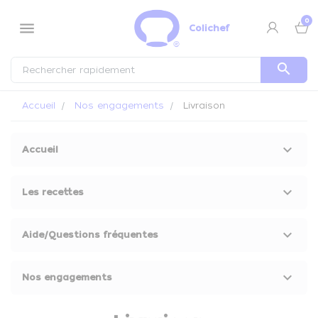
Panneau de gestion des cookies
0
menu
Colichef
search
Accueil
Nos engagements
Livraison
keyboard_arrow_down
Accueil
keyboard_arrow_down
Les recettes
keyboard_arrow_down
Aide/Questions fréquentes
keyboard_arrow_down
Nos engagements