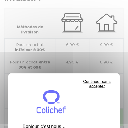
Méthodes de
livraison
Pour un achat
6,90 €
9,90 €
inférieur à 30€
Pour un achat
entre
4,90 €
8,90 €
30€ et 69€
Pour un achat
Livraison
7,90 €
Continuer sans
supérieur à 69€
gratuite
accepter
Pour un achat
Livraison
6,90 €
supérieur à 150€
gratuite
Pour un achat
Livraison
Livraison
supérieur à 250€
gratuite
gratuite
Bonjour, c’est nous…