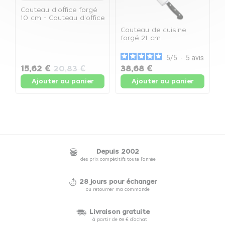
Couteau d'office forgé
10 cm - Couteau d'office
10 cm
Couteau de cuisine
C
forgé 21 cm
f
5
/
5
-
5
avis
15,62 €
20,83 €
38,68 €
Ajouter au panier
Ajouter au panier
Depuis 2002
des prix compétitifs toute l'année
28 jours pour échanger
ou retourner ma commande
Livraison gratuite
à partir de 69 € d'achat