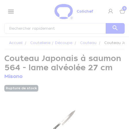
Panneau de gestion des cookies
0
menu
Colichef
search
Accueil
Coutellerie / Découpe
Couteau
Couteau Japo
Couteau Japonais à saumon
564 - lame alvéolée 27 cm
Misono
Rupture de stock