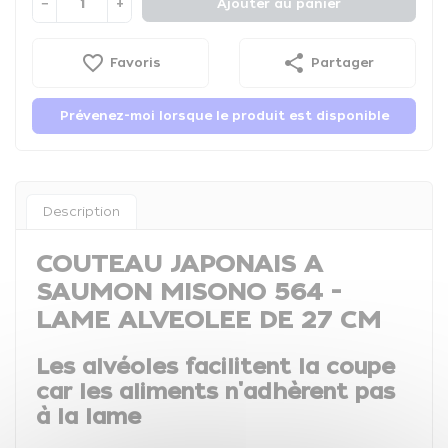
−
+
Ajouter au panier
favorite_border
share
Favoris
Partager
Prévenez-moi lorsque le produit est disponible
Description
COUTEAU JAPONAIS A
SAUMON MISONO 564 -
LAME ALVEOLEE DE 27 CM
Les alvéoles facilitent la coupe
car les aliments n'adhèrent pas
à la lame