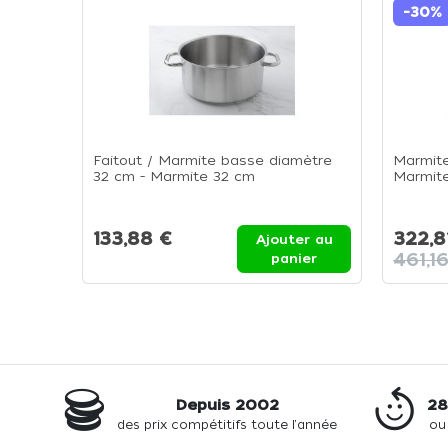
-30%
Faitout / Marmite basse diamètre
Marmite
32 cm - Marmite 32 cm
Marmit
133,88 €
322,8
Ajouter au
461,1
panier
Depuis 2002
28
des prix compétitifs toute l'année
ou