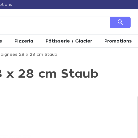
otions
search
e
Pizzeria
Pâtisserie / Glacier
Promotions
 poignées 28 x 28 cm Staub
28 x 28 cm Staub