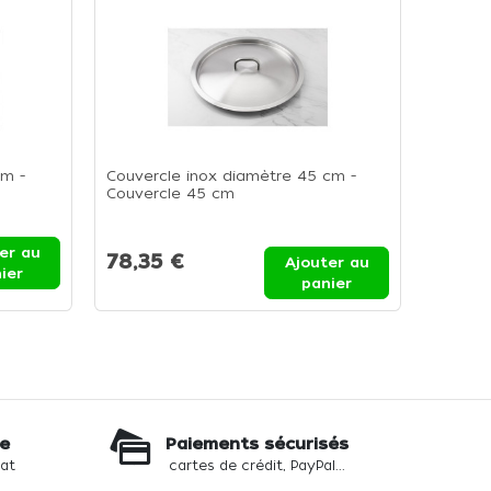
-18%
cm -
Couvercle inox diamètre 45 cm -
Grill ca
Couvercle 45 cm
er au
78,35 €
88,6
Ajouter au
ier
108,1
panier
te
Paiements sécurisés
hat
cartes de crédit, PayPal...