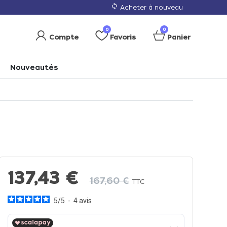
loop
Acheter à nouveau
0
0
Compte
Favoris
Panier
Nouveautés
137,43 €
167,60 €
TTC
5
/
5
-
4
avis