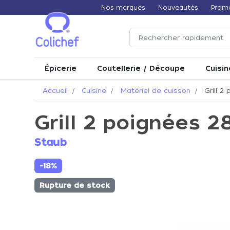
Nos marques
Nouveautés
Prom
Épicerie
Coutellerie / Découpe
Cuisin
Accueil
Cuisine
Matériel de cuisson
Grill 2
Grill 2 poignées 
Staub
-18%
Rupture de stock