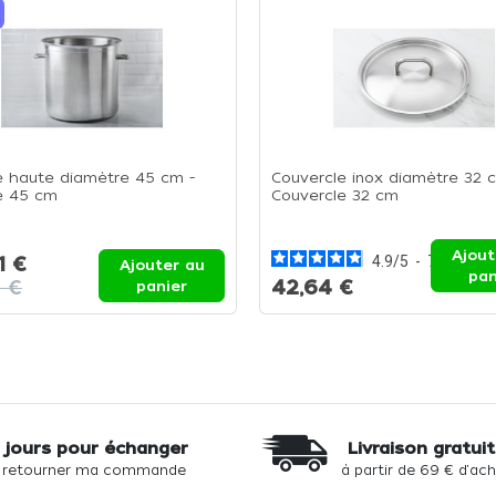
 haute diamètre 45 cm -
Couvercle inox diamètre 32 
e 45 cm
Couvercle 32 cm
Ajout
1 €
4.9
/
5
-
7
avis
Ajouter au
pan
6 €
42,64 €
panier
 jours pour échanger
Livraison gratui
 retourner ma commande
à partir de 69 € d'ac