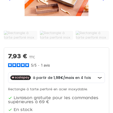
Précédent
Suiva
7,93 €
TTC
5
/
5
-
1
avis
Rectangle à tarte perforé en acier inoxydable.
Livraison gratuite pour les commandes

supérieures à 69 €
En stock
