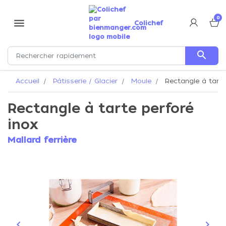
0
menu
Colichef
search
Accueil
Pâtisserie / Glacier
Moule
Rectangle à tarte
Rectangle à tarte perforé
inox
Mallard ferrière
keyboard_arrow_left
keyboard_arrow_right