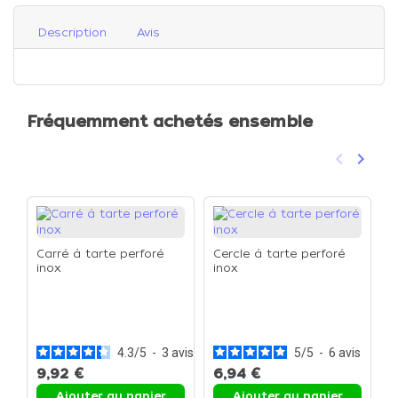
Description
Avis
Fréquemment achetés ensemble
keyboard_arrow_left
keyboard_arrow_right
Précéden
Suivan
Carré à tarte perforé
Cercle à tarte perforé
inox
inox
C
D
à
4.3
/
5
-
3
avis
5
/
5
-
6
avis
9,92 €
6,94 €
1
Ajouter au panier
Ajouter au panier