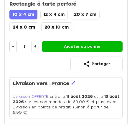
Rectangle à tarte perforé
10 x 4 cm
12 x 4 cm
20 x 7 cm
24 x 8 cm
28 x 10 cm
−
+
Ajouter au panier
share
Partager
edit
Livraison vers :
France
Livraison OFFERTE
entre le
11 août 2026
et le
13 août
2026
sur les commandes de 69,00 € et plus, avec
Livraison en points de retrait. (Sinon à partir de
6,90 €)