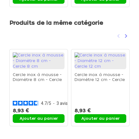
Produits de la même catégorie
keyboard_arrow_left
keyboard_arrow_right
Précéden
Suivan
Cercle inox à mousse -
Cercle inox à mousse -
Diamètre 8 cm - Cercle
Diamètre 12 cm - Cercle
8 cm
12 cm
C
D
2
4.7
/
5
-
3
avis
8,93 €
8,93 €
1
Ajouter au panier
Ajouter au panier