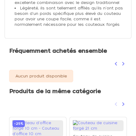
excellente combinaison avec le design traditionnel
Légèreté, ils sont tellement affilés qu'ils n'ont pas
besoin d'un poids spécifique plus élevé du couteau
pour avoir une coupe facile, comme il est
normalement nécessaire pour les couteaux forgés
Fréquemment achetés ensemble
keyboard_arrow_left
keyboard_arrow_right
Précéden
Suivan
Aucun produit disponible
Produits de la même catégorie
keyboard_arrow_left
keyboard_arrow_right
Précéden
Suivan
-25%