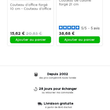
Couteau de cuisine
forgé 21 cm
Couteau d'office forgé
10 cm - Couteau d'office
10 cm
C
f
5
/
5
-
5
avis
15,62 €
20,83 €
38,68 €
Ajouter au panier
Ajouter au panier
Depuis 2002
des prix compétitifs toute l'année
28 jours pour échanger
ou retourner ma commande
Livraison gratuite
à partir de 69 € d'achat