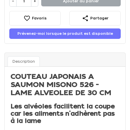
−
+
Ajouter au panier
favorite_border
share
Favoris
Partager
Prévenez-moi lorsque le produit est disponible
Description
COUTEAU JAPONAIS A
SAUMON MISONO 526 -
LAME ALVEOLEE DE 30 CM
Les alvéoles facilitent la coupe
car les aliments n'adhèrent pas
à la lame