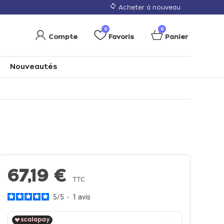
loop
Acheter à nouveau
0
0
Compte
Favoris
Panier
Nouveautés
67,19 €
TTC
5
/
5
-
1
avis