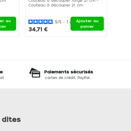
 cm
Couteau à découper forgé 21 cm -
Coutea
Couteau à découper 21 cm
Coutea
er au
Ajouter au
5
/
5
-
1
avis
ier
panier
34,71 €
35,70
te
Paiements sécurisés
hat
cartes de crédit, PayPal...
 dites