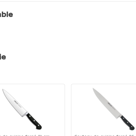
ble
ie