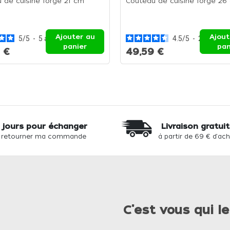
 de cuisine forgé 21 cm
Couteau de cuisine forgé 26
Ajouter au
Ajout
5
/
5
-
5
avis
4.5
/
5
-
2
avis
panier
pan
 €
49,59 €
 jours pour échanger
Livraison gratui
 retourner ma commande
à partir de 69 € d'ac
C'est vous qui le