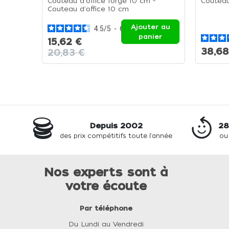
Couteau d'office forgé 10 cm -
Couteau
Couteau d'office 10 cm
Ajouter au
4.5
/
5
-
6
avis
panier
15,62 €
38,68
20,83 €
Depuis 2002
28
des prix compétitifs toute l'année
ou
Nos experts sont à
votre écoute
Par téléphone
Du Lundi au Vendredi