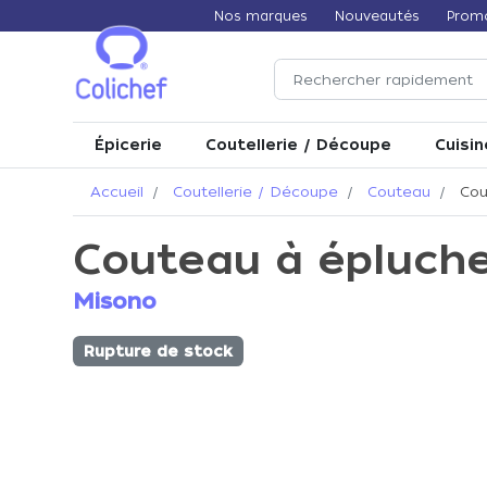
Nos marques
Nouveautés
Prom
Épicerie
Coutellerie / Découpe
Cuisin
Accueil
Coutellerie / Découpe
Couteau
Cou
Couteau à épluche
Misono
Rupture de stock