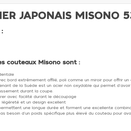
ER JAPONAIS MISONO 53
:
des couteaux Misono sont :
dentale
vec bord extrêmement affilé, poli comme un miroir pour offrir un
enant de la Suède est un acier non oxydable qui permet d'avoir
ussement durant la coupe.
rer avec facilité durant le découpage
e légèreté et un design excellent
permettent une longue durée et forment une excellente combinai
nt pas besoin d'un poids spécifique plus élevé du couteau pour a