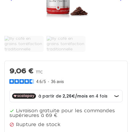
Précédent
Suiva
9,06 €
TTC
4.6
/
5
-
36
avis
Livraison gratuite pour les commandes

supérieures à 69 €
Rupture de stock
