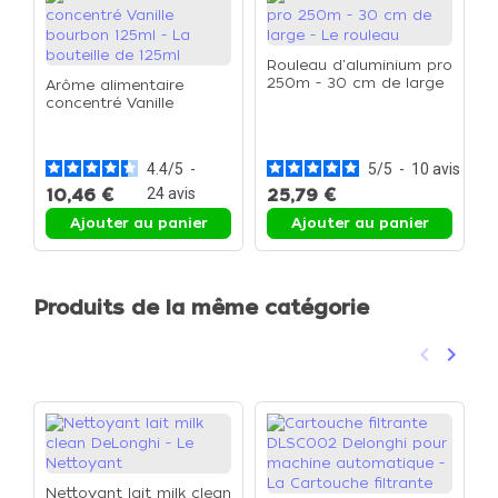
Rouleau d'aluminium pro
250m - 30 cm de large
Arôme alimentaire
- Le rouleau
concentré Vanille
F
bourbon 125ml - La
d
bouteille de 125ml
3
4.4
/
5
-
5
/
5
-
10
avis
10,46 €
24
avis
25,79 €
1
Ajouter au panier
Ajouter au panier
Produits de la même catégorie
keyboard_arrow_left
keyboard_arrow_right
Précéden
Suivan
Nettoyant lait milk clean