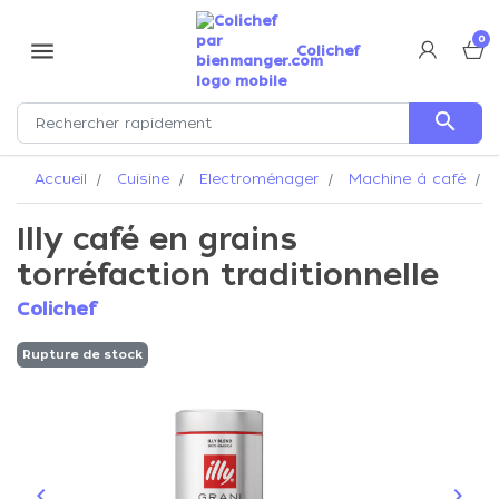
0
menu
Colichef
search
Accueil
Cuisine
Electroménager
Machine à café
I
Illy café en grains
torréfaction traditionnelle
Colichef
Rupture de stock
keyboard_arrow_left
keyboard_arrow_right