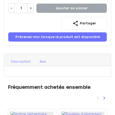
−
+
Ajouter au panier
share
Partager
Prévenez-moi lorsque le produit est disponible
Description
Avis
Fréquemment achetés ensemble
keyboard_arrow_left
keyboard_arrow_right
Précéden
Suivan