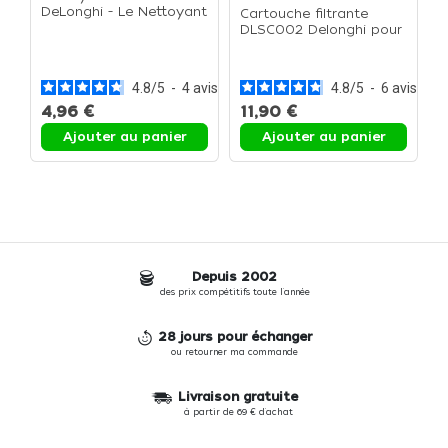
DeLonghi - Le Nettoyant
Cartouche filtrante
DLSC002 Delonghi pour
L
machine automatique -
D
La Cartouche filtrante
1
d
4.8
/
5
-
4
avis
4.8
/
5
-
6
avis
4,96 €
11,90 €
9
Ajouter au panier
Ajouter au panier
Depuis 2002
des prix compétitifs toute l'année
28 jours pour échanger
ou retourner ma commande
Livraison gratuite
à partir de 69 € d'achat