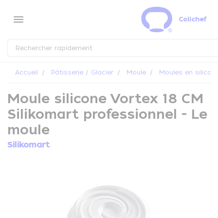
Panneau de gestion des cookies
menu
Colichef
Accueil
Pâtisserie / Glacier
Moule
Moules en silicon
Moule silicone Vortex 18 CM
Silikomart professionnel - Le
moule
Silikomart