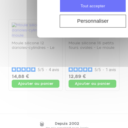
Tout accepter
keyboard_arrow_left
keyboard_arrow_right
Précéden
Suivan
Personnaliser
Moule silicone 12
Moule silicone 16 petits
darioles-cylindres - Le
fours ovales - Le moule
moule
M
t
5
/
5
-
4
avis
5
/
5
-
1
avis
14,88 €
12,89 €
1
Ajouter au panier
Ajouter au panier
Depuis 2002