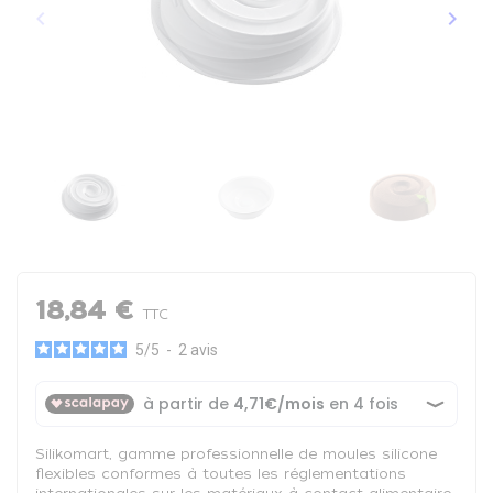
keyboard_arrow_left
keyboard_arrow_right
Précédent
Suiva
18,84 €
TTC
5
/
5
-
2
avis
Silikomart, gamme professionnelle de moules silicone
flexibles conformes à toutes les réglementations