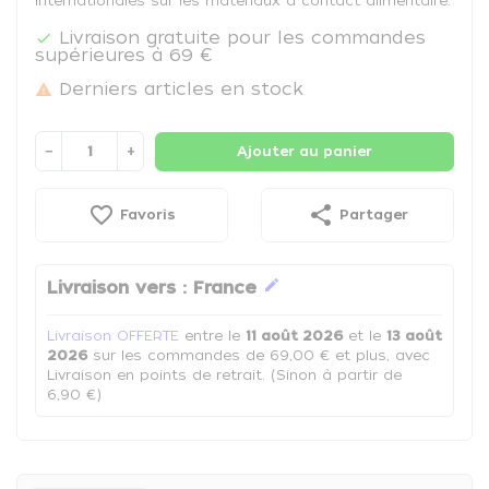
internationales sur les matériaux à contact alimentaire.
Livraison gratuite pour les commandes

supérieures à 69 €
Derniers articles en stock

−
+
Ajouter au panier
favorite_border
share
Favoris
Partager
edit
Livraison vers :
France
Livraison OFFERTE
entre le
11 août 2026
et le
13 août
2026
sur les commandes de 69,00 € et plus, avec
Livraison en points de retrait. (Sinon à partir de
6,90 €)