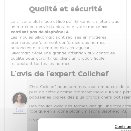
Qualité et sécurité
Le silicone platinique utilisé par Silikomart, n'étant pas
un matériau dérivé du plastique, votre moule
ne
contient pas de bisphénol A
.
Les moules Silikomart sont réalisés en matières
premières parfaitement conformes aux normes
nationales et internationales en vigueur.
Silikomart dédie une grande attention aux contrôles
qualité pour garantir au client un produit fiable
respectant toutes les normes.
L'avis de l'expert Colichef
Chez Colichef, nous sommes tous amoureux de la
plus de cette gamme professionnelle qui vous perm
pâtisseries dignes des plus grands chefs pâtissier
Des moules avec des formes design, une fabricatio
fabriqué en silicone platinium (sans Bisphénol A).
On peut faire confiance à Silikomart à 200% sur la
Continue