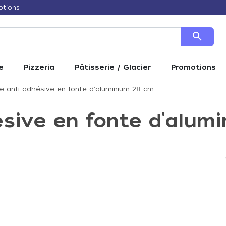
otions
search
e
Pizzeria
Pâtisserie / Glacier
Promotions
e anti-adhésive en fonte d'aluminium 28 cm
ésive en fonte d'alum