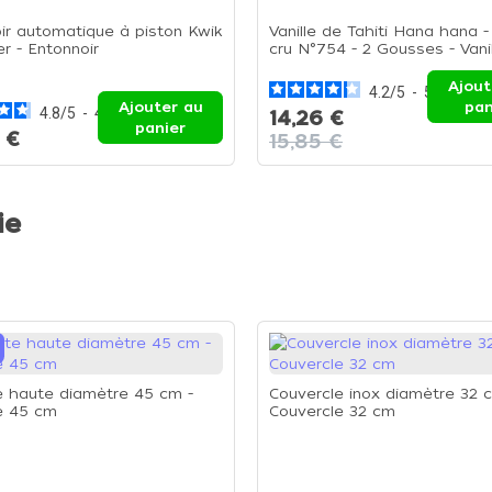
ir automatique à piston Kwik
Vanille de Tahiti Hana hana 
r - Entonnoir
cru N°754 - 2 Gousses - Vani
Tahiti - 2 Gousses
Ajout
4.2
/
5
-
5
avis
Ajouter au
pan
4.8
/
5
-
4
avis
14,26 €
panier
 €
15,85 €
ie
 haute diamètre 45 cm -
Couvercle inox diamètre 32 
e 45 cm
Couvercle 32 cm