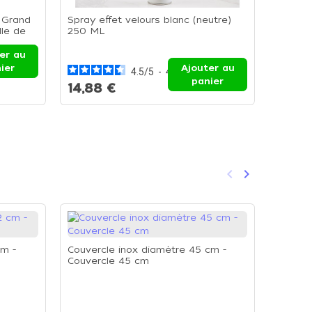
- Grand
Spray effet velours blanc (neutre)
Poche 
lle de
250 ML
100 piè
poches
er au
ier
Ajouter au
4.5
/
5
-
4
avis
panier
14,88 €
24,7
keyboard_arrow_left
keyboard_arrow_right
Précédent
Suivant
-18%
cm -
Couvercle inox diamètre 45 cm -
Couvercle 45 cm