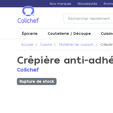
Nos marques
Nouveautés
Prom
Épicerie
Coutellerie / Découpe
Cuisin
Accueil
Cuisine
Matériel de cuisson
Crêpièr
Crêpière anti-adh
Colichef
Rupture de stock