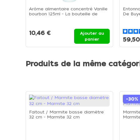
Arôme alimentaire concentré Vanille
Entonno
bourbon 125ml - La bouteille de
De Buye
125ml
10,46 €
Ajouter au
59,50
panier
Produits de la même catégor
-30%
Faitout / Marmite basse diamètre
Marmite
32 cm - Marmite 32 cm
Marmit