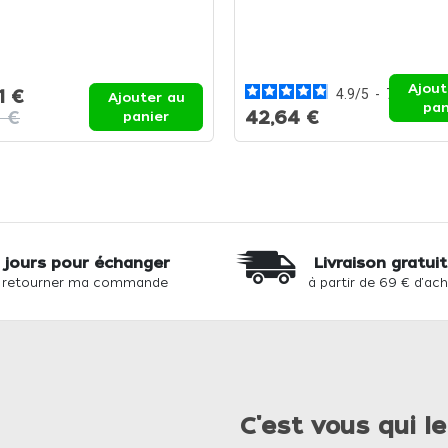
Ajout
1 €
4.9
/
5
-
7
avis
Ajouter au
pan
6 €
42,64 €
panier
 jours pour échanger
Livraison gratui
 retourner ma commande
à partir de 69 € d'ac
C'est vous qui le