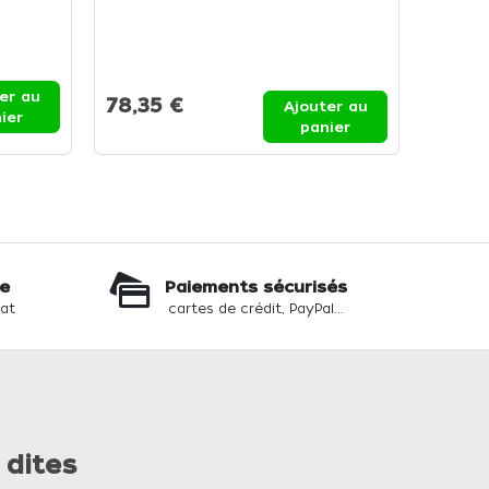
Grill ca
er au
78,35 €
88,6
Ajouter au
ier
108,1
panier
te
Paiements sécurisés
hat
cartes de crédit, PayPal...
 dites