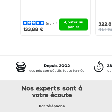
Ajouter au
5
/
5
-
4
avis
322,8
panier
133,88 €
461,1
Depuis 2002
28
des prix compétitifs toute l'année
ou
Nos experts sont à
votre écoute
Par téléphone