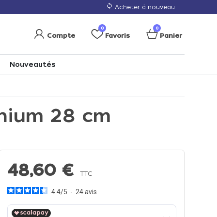
loop
Acheter à nouveau
0
0
Compte
Favoris
Panier
Nouveautés
inium 28 cm
48,60 €
TTC
4.4
/
5
-
24
avis