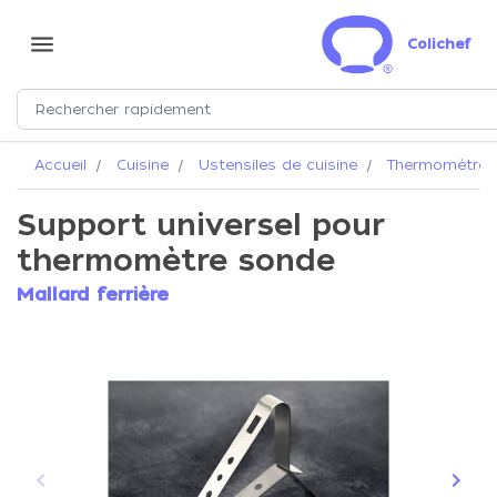
menu
Colichef
Accueil
Cuisine
Ustensiles de cuisine
Thermomètre
Support universel pour
thermomètre sonde
Mallard ferrière
keyboard_arrow_left
keyboard_arrow_right
Précédent
Suiva