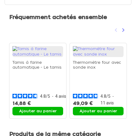
Fréquemment achetés ensemble
keyboard_arrow_left
keyboard_arrow_right
Précéden
Suivan
Tamis à farine
Thermomètre four avec
automatique - Le tamis
sonde inox
C
l
1
1
4.8
/
5
-
4
avis
4.8
/
5
-
14,88 €
49,09 €
11
avis
1
Ajouter au panier
Ajouter au panier
Produits de la même catégorie