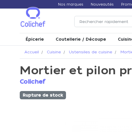
Nos marques
Nouveautés
Prom
Épicerie
Coutellerie / Découpe
Cuisin
Accueil
Cuisine
Ustensiles de cuisine
Morti
Mortier et pilon p
Colichef
Rupture de stock