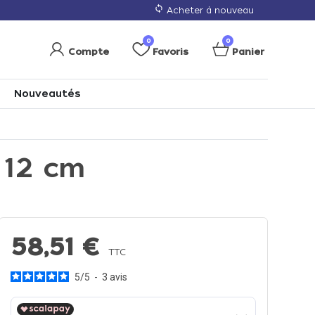
loop
Acheter à nouveau
0
0
Compte
Favoris
Panier
Nouveautés
 12 cm
58,51 €
TTC
5
/
5
-
3
avis