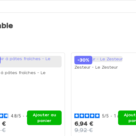
ble
-30%
Zesteur - Le Zesteur
 à pâtes fraîches - Le
Ajouter au
Ajout
4.8
/
5
-
4
avis
5
/
5
-
1
avis
panier
pan
 €
6,94 €
 €
9,92 €