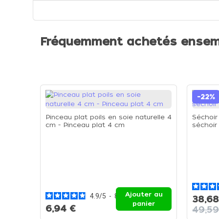
Fréquemment achetés ensem
-22%
Pinceau plat poils en soie naturelle 4
Séchoir
cm - Pinceau plat 4 cm
séchoir
Ajouter au
4.9
/
5
-
8
avis
38,68
panier
6,94 €
49,59