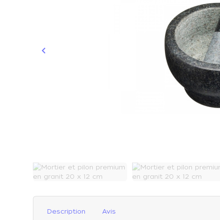
keyboard_arrow_left
Précédent
Description
Avis