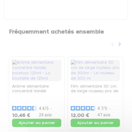
Fréquemment achetés ensemble
keyboard_arrow_left
keyboard_arrow_right
Précéden
Suivan
Arôme alimentaire
Film alimentaire 30 cm
concentré Vanille
de large rouleau pro de
F
bourbon 125ml - La
300m - Le rouleau de
0
bouteille de 125ml
300 m
1
4.4
/
5
-
4.7
/
5
-
10,46 €
24
avis
12,00 €
47
avis
2
Ajouter au panier
Ajouter au panier