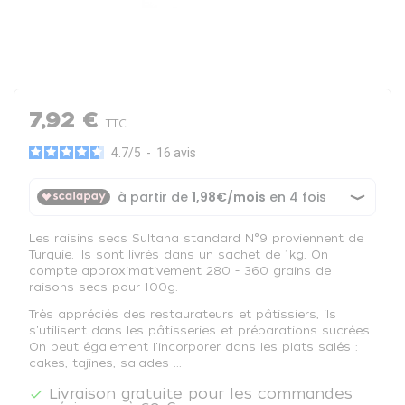
7,92 €
TTC
4.7
/
5
-
16
avis
Les raisins secs Sultana standard N°9 proviennent de
Turquie. Ils sont livrés dans un sachet de 1kg. On
compte approximativement 280 - 360 grains de
raisons secs pour 100g.
Très appréciés des restaurateurs et pâtissiers, ils
s'utilisent dans les pâtisseries et préparations sucrées.
On peut également l'incorporer dans les plats salés :
cakes, tajines, salades ...
Livraison gratuite pour les commandes
