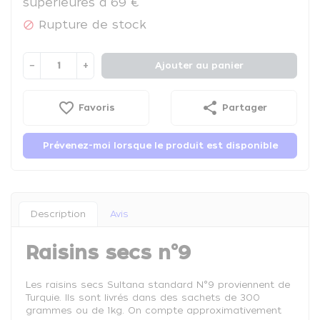
supérieures à 69 €
Rupture de stock

−
+
Ajouter au panier
favorite_border
share
Favoris
Partager
Prévenez-moi lorsque le produit est disponible
Description
Avis
Raisins secs n°9
Les raisins secs Sultana standard N°9 proviennent de
Turquie. Ils sont livrés dans des sachets de 300
grammes ou de 1kg. On compte approximativement