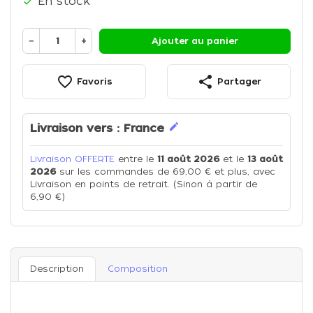
En stock

−
+
Ajouter au panier
favorite_border
share
Favoris
Partager
edit
Livraison vers :
France
Livraison OFFERTE
entre le
11 août 2026
et le
13 août
2026
sur les commandes de 69,00 € et plus, avec
Livraison en points de retrait. (Sinon à partir de
6,90 €)
Description
Composition