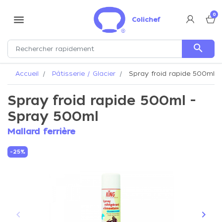
0
menu
Colichef
search
Accueil
Pâtisserie / Glacier
Spray froid rapide 500ml -
Spray froid rapide 500ml -
Spray 500ml
Mallard ferrière
-25%
keyboard_arrow_left
keyboard_arrow_right
Précédent
Suiva