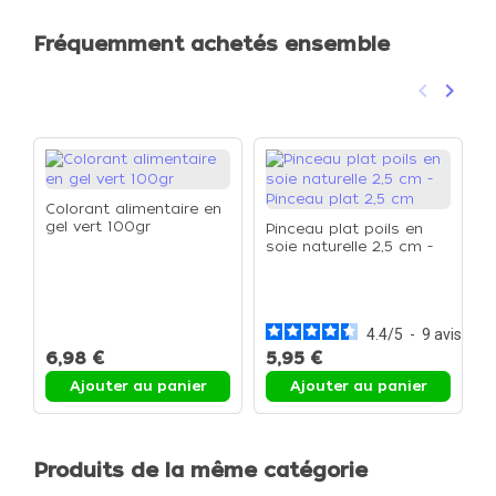
Fréquemment achetés ensemble
keyboard_arrow_left
keyboard_arrow_right
Précéden
Suivan
Colorant alimentaire en
gel vert 100gr
Pinceau plat poils en
soie naturelle 2,5 cm -
Pinceau plat 2,5 cm
P
s
P
4.4
/
5
-
9
avis
6,98 €
5,95 €
6
Ajouter au panier
Ajouter au panier
Produits de la même catégorie