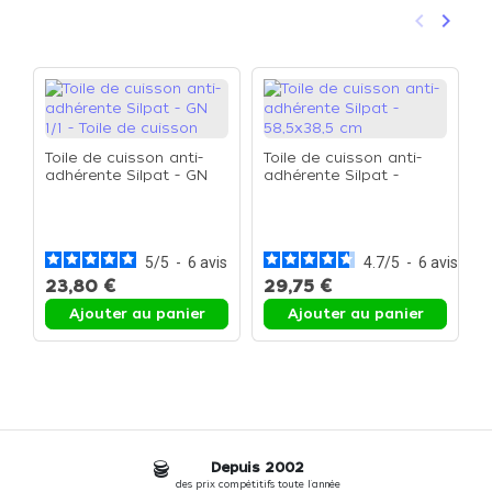
keyboard_arrow_left
keyboard_arrow_right
Précéden
Suivan
Toile de cuisson anti-
Toile de cuisson anti-
adhérente Silpat - GN
adhérente Silpat -
1/1 - Toile de cuisson
58,5x38,5 cm
P
G
s
5
/
5
-
6
avis
4.7
/
5
-
6
avis
23,80 €
29,75 €
2
Ajouter au panier
Ajouter au panier
Depuis 2002
des prix compétitifs toute l'année