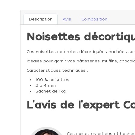
Description
Avis
Composition
Noisettes décortiq
Ces noisettes naturelles décortiquées hachées son
Idéales pour garnir vos pâtisseries, muffins, choco
Caractéristiques techniques :
100 % noisettes
2 à 4 mm
Sachet de 1kg
L'avis de l'expert C
Ces noisettes grillées et hach