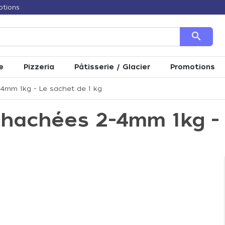
otions
search
e
Pizzeria
Pâtisserie / Glacier
Promotions
-4mm 1kg - Le sachet de 1 kg
s hachées 2-4mm 1kg -