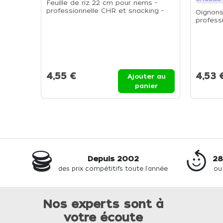
Feuille de riz 22 cm pour nems -
professionnelle CHR et snacking -
Oignons 
Sachet de 400g
profess
une tou
chauds 
4,55 €
4,53 
Ajouter au
panier
Depuis 2002
28
des prix compétitifs toute l'année
ou
Nos experts sont à
votre écoute