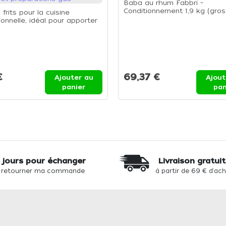
Baba au rhum Fabbri –
Conditionnement 1,9 kg (gros
frits pour la cuisine
format) - Pot de 1.9kg
ionnelle, idéal pour apporter
che croustillante aux plats
et préparations gas
€
69,37 €
Ajouter au
Ajout
panier
pan
 jours pour échanger
Livraison gratui
 retourner ma commande
à partir de 69 € d'ac