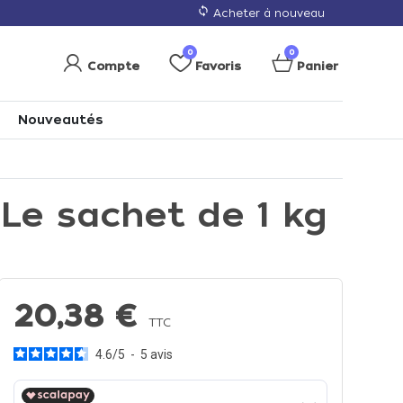
loop
Acheter à nouveau
0
0
Compte
Favoris
Panier
Nouveautés
 Le sachet de 1 kg
20,38 €
TTC
4.6
/
5
-
5
avis