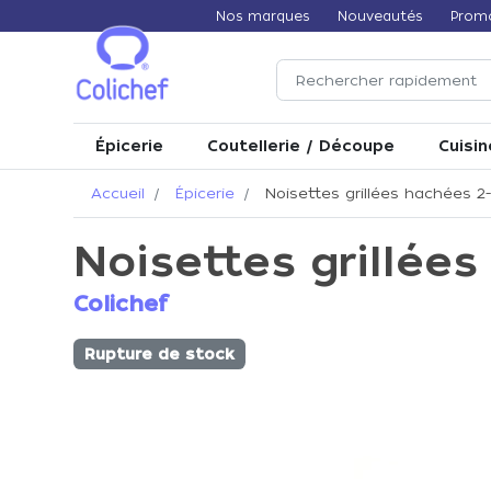
Nos marques
Nouveautés
Prom
Épicerie
Coutellerie / Découpe
Cuisin
Accueil
Épicerie
Noisettes grillées hachées 2
Noisettes grillée
Colichef
Rupture de stock