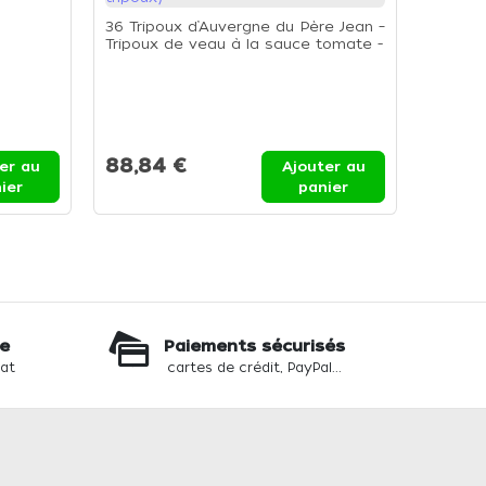
36 Tripoux d’Auvergne du Père Jean –
Tripoux de veau à la sauce tomate -
Boîte de 3,85kg (36 tripoux)
Coloran
Ciel 20
88,84 €
er au
Ajouter au
13,85
ier
panier
te
Paiements sécurisés
hat
cartes de crédit, PayPal...