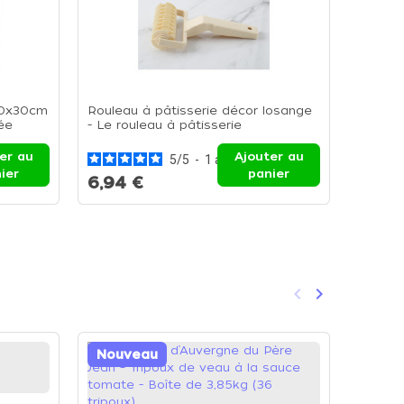
40x30cm
Rouleau à pâtisserie décor losange
Arôme 
ée
- Le rouleau à pâtisserie
Caramel
125ml
er au
Ajouter au
5
/
5
-
1
avis
ier
panier
6,94 €
10,46
keyboard_arrow_left
keyboard_arrow_right
Précédent
Suivant
Nouveau