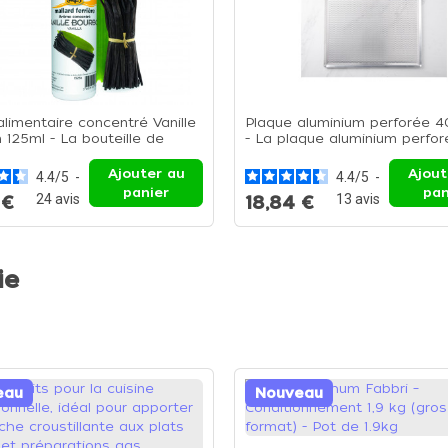
limentaire concentré Vanille
Plaque aluminium perforée 
 125ml - La bouteille de
- La plaque aluminium perfor
Ajouter au
Ajout
4.4
/
5
-
4.4
/
5
-
panier
pan
24
avis
13
avis
 €
18,84 €
ie
eau
Nouveau