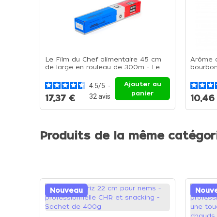
Le Film du Chef alimentaire 45 cm
Arôme a
de large en rouleau de 300m - Le
bourbon
rouleau de 45 cm
125ml
Ajouter au
4.5
/
5
-
panier
32
avis
17,37 €
10,46
Produits de la même catégor
Nouveau
Nouv