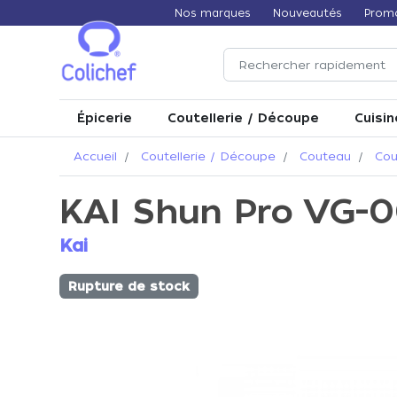
Nos marques
Nouveautés
Prom
Épicerie
Coutellerie / Découpe
Cuisin
Accueil
Coutellerie / Découpe
Couteau
Cou
KAI Shun Pro VG-
Kai
Rupture de stock