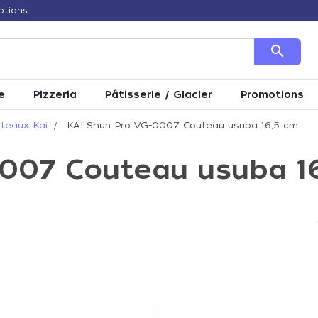
otions
search
e
Pizzeria
Pâtisserie / Glacier
Promotions
teaux Kai
KAI Shun Pro VG-0007 Couteau usuba 16,5 cm
0007 Couteau usuba 1