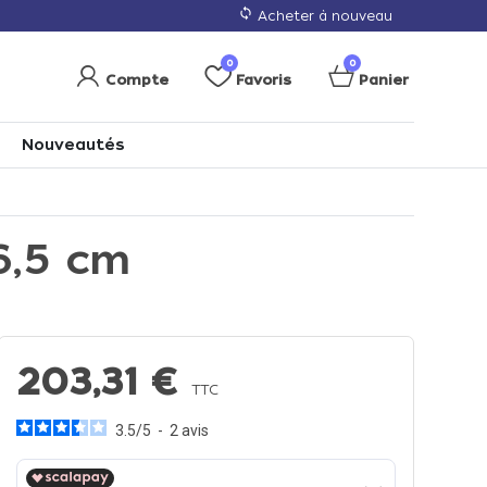
loop
Acheter à nouveau
0
0
Compte
Favoris
Panier
Nouveautés
6,5 cm
203,31 €
TTC
3.5
/
5
-
2
avis