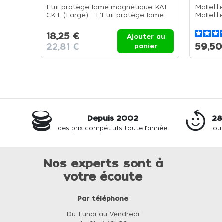
Etui protège-lame magnétique KAI
Mallett
CK-L (Large) - L'Etui protège-lame
Mallett
18,25 €
Ajouter au
22,81 €
59,50
panier
Depuis 2002
28
des prix compétitifs toute l'année
ou
Nos experts sont à
votre écoute
Par téléphone
Du Lundi au Vendredi