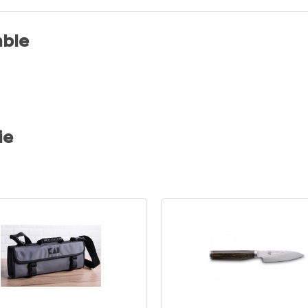
ble
ie