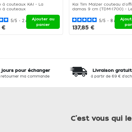
e à couteaux KAI - La
Kai Tim Malzer couteau d'off
e à couteaux
damas 9 cm (TDM-1700) - L
couteau d'office 9 cm
Ajouter au
Ajout
5
/
5
-
2
avis
5
/
5
-
8
avis
panier
pan
 €
137,85 €
 jours pour échanger
Livraison gratui
 retourner ma commande
à partir de 69 € d'ac
C'est vous qui le