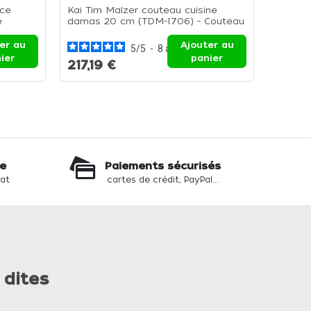
ice
Kai Tim Malzer couteau cuisine
Kai Ti
e
damas 20 cm (TDM-1706) - Couteau
24 cm 
cuisine 20 cm
tranch
er au
Ajouter au
5
/
5
-
8
avis
ier
panier
217,19 €
213,2
te
Paiements sécurisés
hat
cartes de crédit, PayPal...
 dites