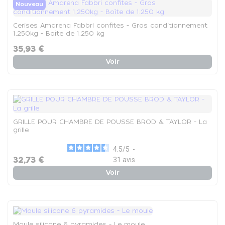
Nouveau
Cerises Amarena Fabbri confites - Gros conditionnement
1,250kg - Boîte de 1.250 kg
35,93 €
Voir
GRILLE POUR CHAMBRE DE POUSSE BROD & TAYLOR - La
grille
4.5
/
5
-
32,73 €
31
avis
Voir
Moule silicone 6 pyramides - Le moule