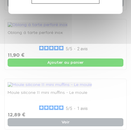
Voir
Oblong à tarte perforé inox
5
/
5
-
2
avis
11,90 €
Ajouter au panier
Moule silicone 11 mini muffins - Le moule
5
/
5
-
1
avis
12,89 €
Voir