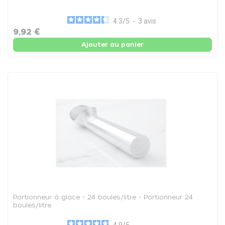
4.3
/
5
-
3
avis
9,92 €
Ajouter au panier
Portionneur à glace - 24 boules/litre - Portionneur 24
boules/litre
4.9
/
5
-