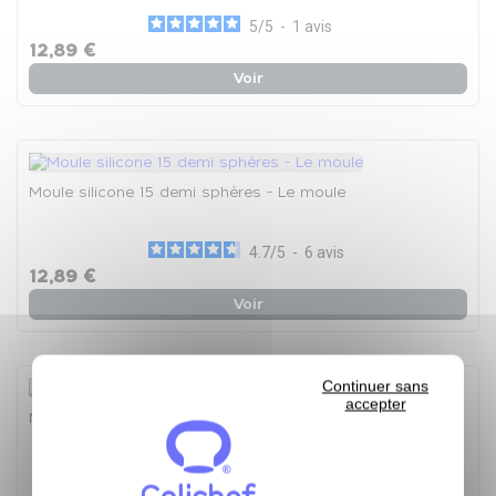
5
/
5
-
1
avis
12,89 €
Voir
Moule silicone 15 demi sphères - Le moule
4.7
/
5
-
6
avis
12,89 €
Voir
Continuer sans
accepter
Moule silicone 20 financiers - Le moule
5
/
5
-
4
avis