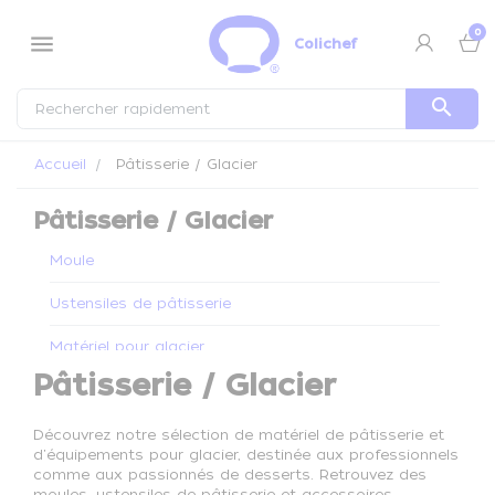
Panneau de gestion des cookies
0
menu
Colichef
search
Accueil
Pâtisserie / Glacier
Pâtisserie / Glacier
Moule
Ustensiles de pâtisserie
Matériel pour glacier
Pâtisserie / Glacier
Découvrez notre sélection de matériel de pâtisserie et
d'équipements pour glacier, destinée aux professionnels
comme aux passionnés de desserts. Retrouvez des
moules, ustensiles de pâtisserie et accessoires