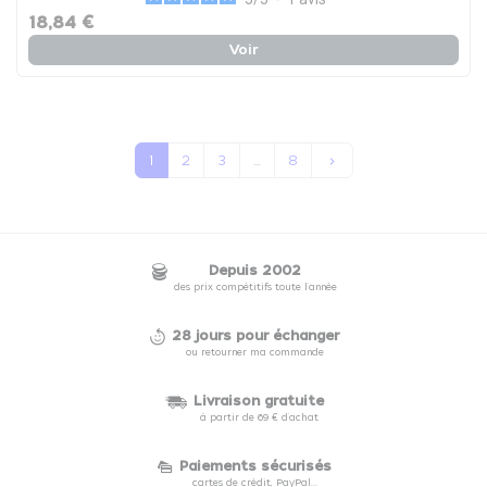
18,84 €
Voir
Suivant
1
2
3
…
8
keyboard_arrow_right
Depuis 2002
des prix compétitifs toute l'année
28 jours pour échanger
ou retourner ma commande
Livraison gratuite
à partir de 69 € d'achat
Paiements sécurisés
cartes de crédit, PayPal...