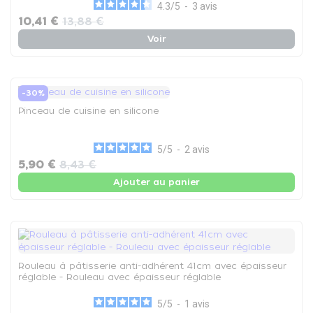
4.3
/
5
-
3
avis
10,41 €
13,88 €
Voir
-30%
Pinceau de cuisine en silicone
5
/
5
-
2
avis
5,90 €
8,43 €
Ajouter au panier
Rouleau à pâtisserie anti-adhérent 41cm avec épaisseur
réglable - Rouleau avec épaisseur réglable
5
/
5
-
1
avis