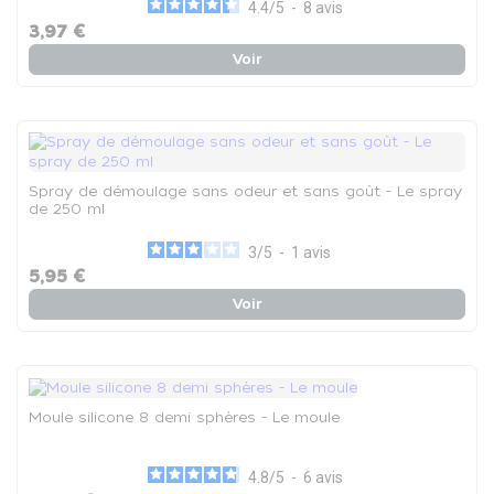
4.4
/
5
-
8
avis
3,97 €
Voir
Spray de démoulage sans odeur et sans goût - Le spray
de 250 ml
3
/
5
-
1
avis
5,95 €
Voir
Moule silicone 8 demi sphères - Le moule
4.8
/
5
-
6
avis