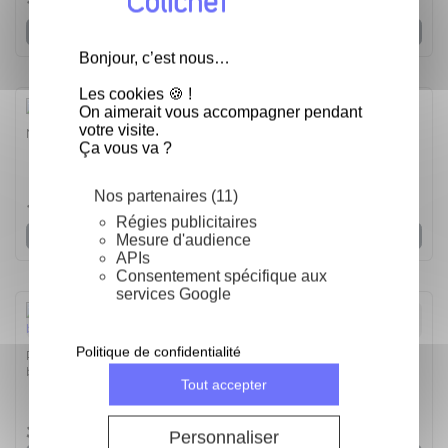
12,89 €
Voir
Bonjour, c’est nous…
Les cookies 🍪 !
On aimerait vous accompagner pendant
votre visite.
Moule silicone 18 mini savarins - Le moule
Ça vous va ?
5
/
5
-
1
avis
Nos partenaires (11)
12,89 €
Régies publicitaires
Voir
Mesure d'audience
APIs
Consentement spécifique aux
services Google
Politique de confidentialité
Portionneur à glace - 20 boules/litre - Portionneur 20
boules/litre
Tout accepter
4.9
/
5
-
34,80 €
22
avis
Personnaliser