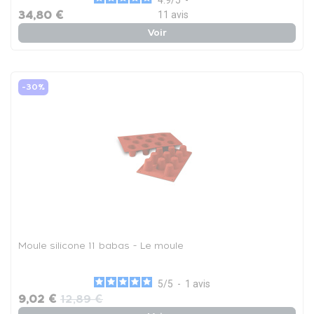
34,80 €
11
avis
Voir
-30%
Moule silicone 11 babas - Le moule
5
/
5
-
1
avis
9,02 €
12,89 €