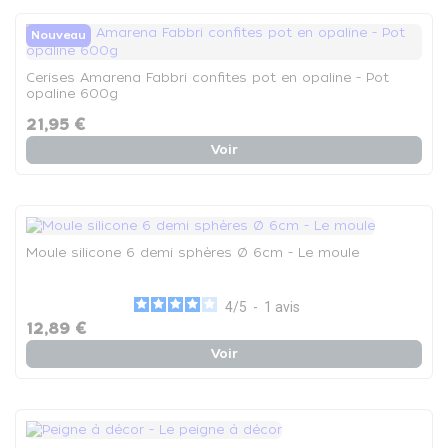
Nouveau
Cerises Amarena Fabbri confites pot en opaline - Pot
opaline 600g
21,95 €
Voir
Moule silicone 6 demi sphères Ø 6cm - Le moule
4
/
5
-
1
avis
12,89 €
Voir