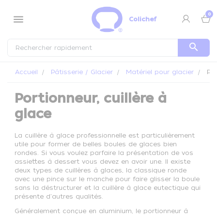
Panneau de gestion des cookies
0
menu
Colichef
search
Accueil
Pâtisserie / Glacier
Matériel pour glacier
Por
Portionneur, cuillère à
glace
La cuillère à glace professionnelle est particulièrement
utile pour former de belles boules de glaces bien
rondes. Si vous voulez parfaire la présentation de vos
assiettes à dessert vous devez en avoir une. Il existe
deux types de cuillères à glaces, la classique ronde
avec une pince sur le manche pour faire glisser la boule
sans la déstructurer et la cuillère à glace eutectique qui
présente d'autres qualités.
Généralement conçue en aluminium, le portionneur à