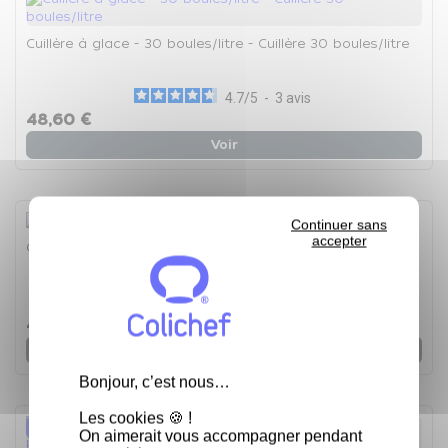
Cuillère à glace - 30 boules/litre - Cuillère 30 boules/litre
4.7
/
5
-
3
avis
48,60 €
Voir
Continuer sans
accepter
Cuillère à glace - 20 boules/litre - La Cuillère à glace
5
/
5
-
1
avis
48,60 €
Voir
Bonjour, c’est nous…
Les cookies 🍪 !
Nouveau
On aimerait vous accompagner pendant