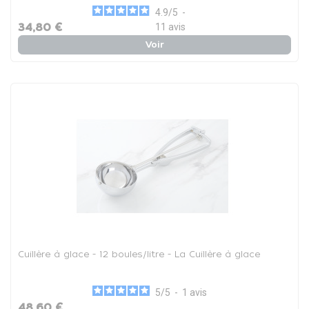
4.9
/
5
-
34,80 €
11
avis
Voir
Cuillère à glace - 12 boules/litre - La Cuillère à glace
5
/
5
-
1
avis
48,60 €