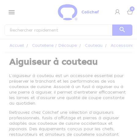
Panneau de gestion des cookies
0
menu
Colichef
search
Accueil
Coutellerie / Découpe
Couteau
Accessoires 
Aiguiseur à couteau
L'aiguiseur à couteau est un accessoire essentiel pour
préserver le tranchant et les performances de vos
couteaux de cuisine. Associé à un fusil à aiguiser ou à
une pierre à aiguiser, il permet d'entretenir efficacement
les lames et d'assurer une qualité de coupe constante
au quotidien.
Retrouvez chez Colichef une sélection d'aiguiseurs
professionnels, fusils d'affûtage et pierres à aiguiser
adaptés aux couteaux de cuisine occidentaux et
japonais. Des équipements conçus pour les chefs,
restaurateurs et amateurs de coutellerie souhaitant