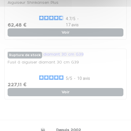
Aiguiseur Shinkansen Plus
4.7
/
5
-
62,48 €
17
avis
Voir
Rupture de stock
Fusil à aiguiser diamant 30 cm G39
5
/
5
-
10
avis
227,11 €
Voir
Depuis 2002