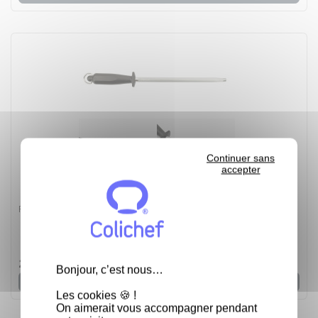
Continuer sans
accepter
Fusil 25 cm lame ronde - Fusil 25 cm
5
/
5
-
5
avis
24,95 €
Bonjour, c’est nous…
Voir
Les cookies 🍪 !
On aimerait vous accompagner pendant