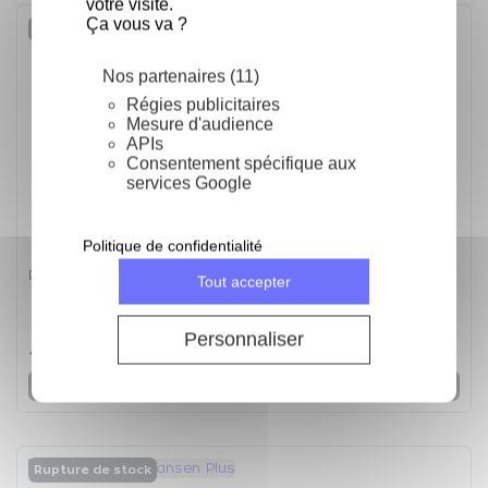
votre visite.
Ça vous va ?
Rupture de stock
Nos partenaires (11)
Régies publicitaires
Mesure d'audience
APIs
Consentement spécifique aux
services Google
Politique de confidentialité
Pierre à aiguiser GLOBAL 220/1000
Tout accepter
5
/
5
-
2
avis
Personnaliser
177,52 €
Voir
Rupture de stock