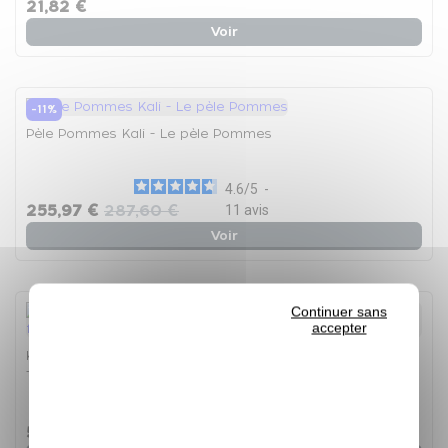
21,82 €
Voir
-11%
Pèle Pommes Kali - Le pèle Pommes
4.6
/
5
-
255,97 €
287,60 €
11
avis
Voir
Continuer sans
accepter
Kit couteau acier et poussoir (8x8 mm) pour coupe frites
- Le kit couteau acier et poussoir
5
/
5
-
4
avis
57,52 €