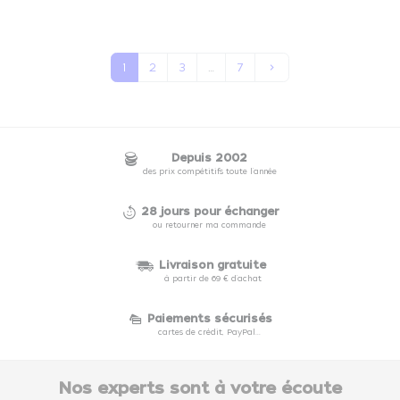
Suivant
1
2
3
…
7
keyboard_arrow_right
Depuis 2002
des prix compétitifs toute l'année
28 jours pour échanger
ou retourner ma commande
Livraison gratuite
à partir de 69 € d'achat
Paiements sécurisés
cartes de crédit, PayPal...
Nos experts sont à votre écoute