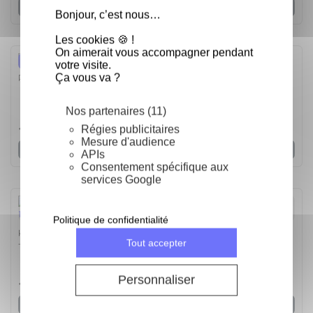
Voir
Bonjour, c’est nous…
Les cookies 🍪 !
On aimerait vous accompagner pendant
-40%
votre visite.
Ça vous va ?
Râpe à épices - Râpe
Nos partenaires (11)
5
/
5
-
2
avis
Régies publicitaires
12,50 €
20,83 €
Mesure d'audience
Voir
APIs
Consentement spécifique aux
services Google
Politique de confidentialité
Kai Tim Malzer couteau d'office damas 9 cm (TDM-1700)
Tout accepter
- Le couteau d'office 9 cm
5
/
5
-
8
avis
Personnaliser
137,85 €
Voir