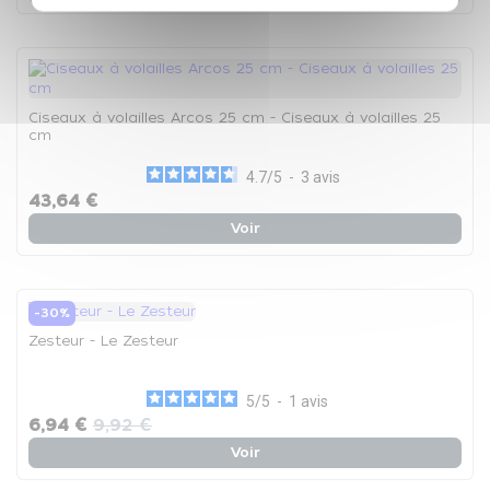
Ciseaux à volailles Arcos 25 cm - Ciseaux à volailles 25
cm
4.7
/
5
-
3
avis
43,64 €
Voir
-30%
Zesteur - Le Zesteur
5
/
5
-
1
avis
6,94 €
9,92 €
Voir