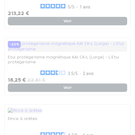
5
/
5
-
1
avis
213,22 €
Voir
-20%
Etui protège-lame magnétique KAI CK-L (Large) - L'Etui
protège-lame
3.5
/
5
-
2
avis
18,25 €
22,81 €
Voir
Pince à arêtes