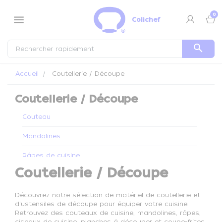
Panneau de gestion des cookies
0
menu
Colichef
search
Accueil
Coutellerie / Découpe
Coutellerie / Découpe
Couteau
Mandolines
Râpes de cuisine
Coutellerie / Découpe
Ciseaux de cuisine
Planche à découper
Découvrez notre sélection de matériel de coutellerie et
d'ustensiles de découpe pour équiper votre cuisine.
Retrouvez des couteaux de cuisine, mandolines, râpes,
Coupe frites
ciseaux de cuisine, planches à découper et coupe-frites