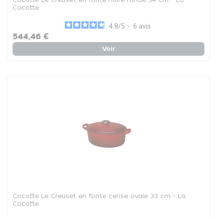
Cocotte
4.8
/
5
-
6
avis
544,46 €
Voir
Cocotte Le Creuset en fonte cerise ovale 33 cm - La
Cocotte