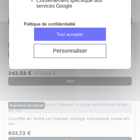
Consentement spécifique aux
services Google
5
/
5
-
1
avis
451,24 €
Voir
Politique de confidentialité
Tout accepter
-28%
Personnaliser
Rupture de stock
Cocotte en fonte Le Creuset orange volcanique ovale 35
cm - La Cocotte
342,03 €
475,04 €
Voir
Rupture de stock
Cocotte en fonte Le Creuset orange volcanique ovale 40
cm
633,72 €