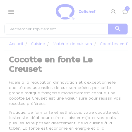
Panneau de gestion des cookies
0
menu
Colichef
search
Accueil
Cuisine
Matériel de cuisson
Cocottes en fo
Cocotte en fonte Le
Creuset
Fidèle à la réputation d’innovation et d’exceptionnelle
qualité des ustensiles de cuisson créées par cette
grande marque française mondialement connue, une
cocotte Le Creuset est une valeur sûre pour réussir vos
recettes préférées.
Pratique, performante et esthétique, votre cocotte est
l’ustensile idéal pour cuire et laisser mijoter vos plats,
puis les faire passer directement "de la cuisine à la
table". La fonte est économe en énergie et a la