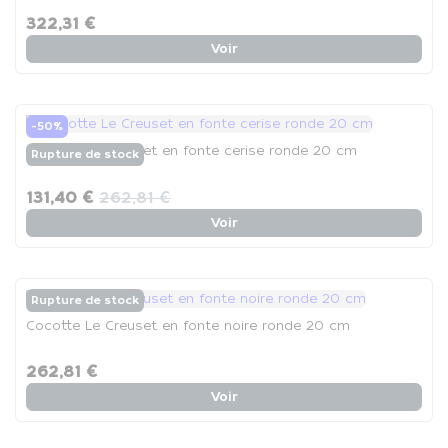
322,31 €
Voir
-50%
Cocotte Le Creuset en fonte cerise ronde 20 cm
Rupture de stock
131,40 €
262,81 €
Voir
Rupture de stock
Cocotte Le Creuset en fonte noire ronde 20 cm
262,81 €
Voir