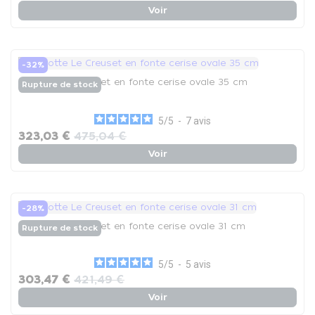
Voir
-32%
Cocotte Le Creuset en fonte cerise ovale 35 cm
Rupture de stock
5
/
5
-
7
avis
323,03 €
475,04 €
Voir
-28%
Cocotte Le Creuset en fonte cerise ovale 31 cm
Rupture de stock
5
/
5
-
5
avis
303,47 €
421,49 €
Voir