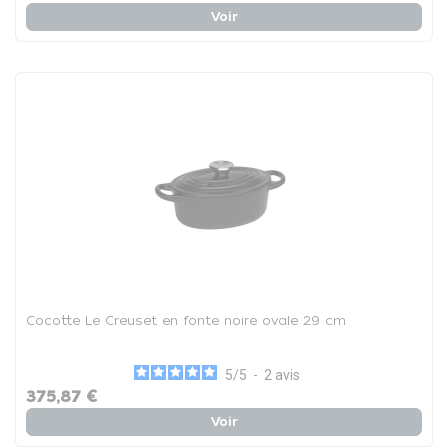
Voir
Cocotte Le Creuset en fonte noire ovale 29 cm
5
/
5
-
2
avis
375,87 €
Voir