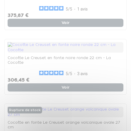
5
/
5
-
1
avis
375,87 €
Voir
Cocotte Le Creuset en fonte noire ronde 22 cm - La
Cocotte
5
/
5
-
3
avis
306,45 €
Voir
Rupture de stock
Cocotte en fonte Le Creuset orange volcanique ovale 27
cm