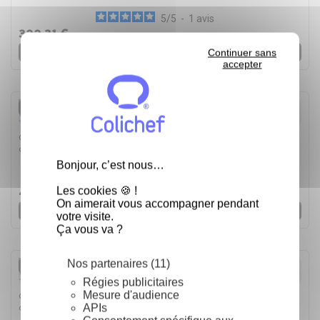
5
/
5
-
1
avis
322,31 €
Voir
Continuer sans
accepter
Rupture de stock
Cocotte en fonte Le Creuset orange volcanique ovale 31
cm
Bonjour, c’est nous…
5
/
5
-
1
avis
Les cookies 🍪 !
421,49 €
On aimerait vous accompagner pendant
Voir
votre visite.
Ça vous va ?
Nos partenaires (11)
Rupture de stock
Régies publicitaires
Mesure d'audience
Cocotte en fonte Le Creuset orange volcanique ovale 33
APIs
cm