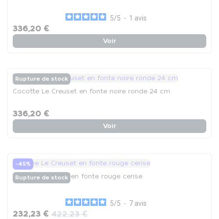
5
/
5
-
1
avis
336,20 €
Voir
Rupture de stock
Cocotte Le Creuset en fonte noire ronde 24 cm
336,20 €
Voir
-45%
Tajine Le Creuset en fonte rouge cerise
Rupture de stock
5
/
5
-
7
avis
232,23 €
422,23 €