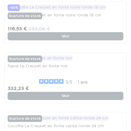
-50%
Cocotte Le Creuset en fonte noire ronde 18 cm
Rupture de stock
116,53 €
233,06 €
Voir
Rupture de stock
Tajine Le Creuset en fonte noir
5
/
5
-
1
avis
332,23 €
Voir
Rupture de stock
Cocotte Le Creuset en fonte cerise ronde 24 cm