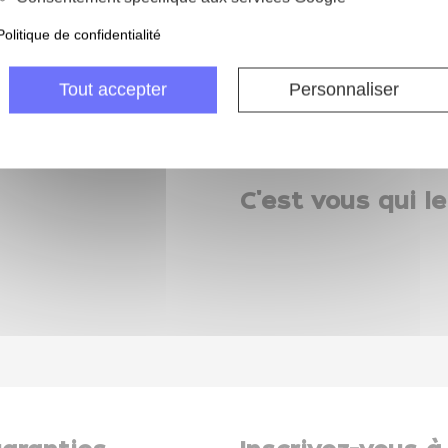
Politique de confidentialité
 jours pour échanger
Livraison gratui
 retourner ma commande
à partir de 69 € d'ac
Tout accepter
Personnaliser
C'est vous qui le