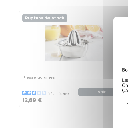
Rupture de stock
Bo
Presse agrumes
Le
On
Ça
Voir
3
/
5
-
2
avis
12,89 €