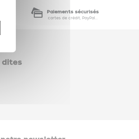
te
Paiements sécurisés
hat
cartes de crédit, PayPal...
 dites