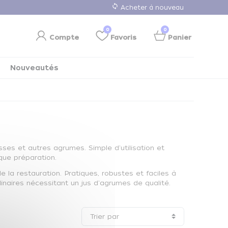
loop
Acheter à nouveau
0
0
Compte
Favoris
Panier
Nouveautés
ses et autres agrumes. Simple d'utilisation et
aque préparation.
la restauration. Pratiques, robustes et faciles à
culinaires nécessitant un jus d'agrumes de qualité.
Trier par