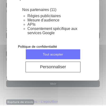
Rupture de stock
Nos partenaires (11)
Passe sauce inox avec toile métallique - lot de 3
Régies publicitaires
Mesure d'audience
APIs
5
/
5
-
1
avis
Consentement spécifique aux
28,76 €
services Google
Voir
Politique de confidentialité
Rupture de stock
Tout accepter
Passoire pliable Silicone
Personnaliser
5
/
5
-
1
avis
9,92 €
Voir
Rupture de stock