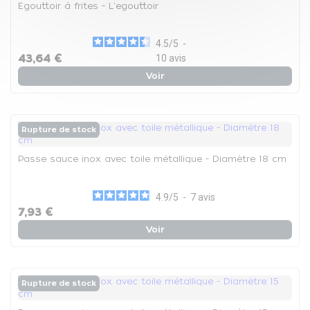
Egouttoir à frites - L'egouttoir
4.5
/
5
-
43,64 €
10
avis
Voir
Rupture de stock
Passe sauce inox avec toile métallique - Diamètre 18 cm
4.9
/
5
-
7
avis
7,93 €
Voir
Rupture de stock