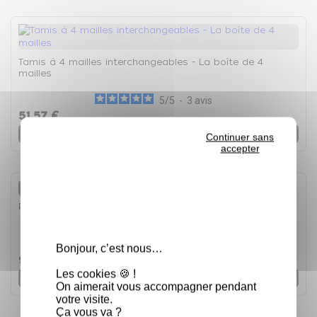
Tamis à 4 mailles interchangeables - La boîte de 4
mailles
5
/
5
-
3
avis
51,57 €
Voir
Continuer sans
accepter
Rupture de stock
Passoire pliable ronde Silicone
5
/
5
-
1
avis
Bonjour, c’est nous…
9,92 €
Les cookies 🍪 !
Voir
On aimerait vous accompagner pendant
votre visite.
Ça vous va ?