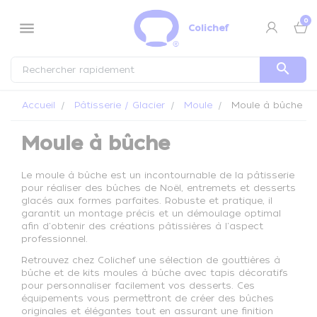
Panneau de gestion des cookies
0
menu
Colichef
search
Accueil
Pâtisserie / Glacier
Moule
Moule à bûche
Moule à bûche
Le moule à bûche est un incontournable de la pâtisserie
pour réaliser des bûches de Noël, entremets et desserts
glacés aux formes parfaites. Robuste et pratique, il
garantit un montage précis et un démoulage optimal
afin d'obtenir des créations pâtissières à l'aspect
professionnel.
Retrouvez chez Colichef une sélection de gouttières à
bûche et de kits moules à bûche avec tapis décoratifs
pour personnaliser facilement vos desserts. Ces
équipements vous permettront de créer des bûches
originales et élégantes tout en assurant une finition