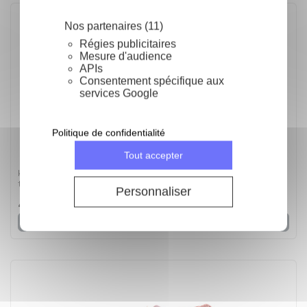
Nos partenaires (11)
Régies publicitaires
Mesure d'audience
APIs
Consentement spécifique aux
services Google
Politique de confidentialité
Tout accepter
Kit moule à bûche + tapis décor Matelassé - Le Kit +
tapis
Personnaliser
42,64 €
Voir