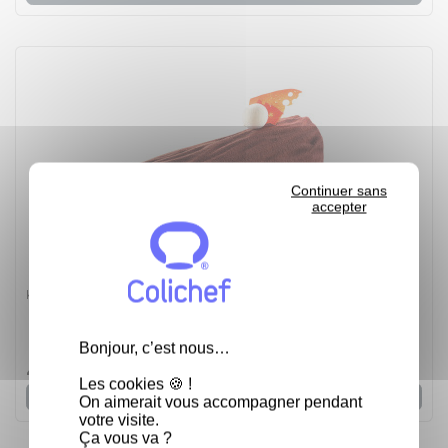
Continuer sans
accepter
Kit moule à bûche + tapis décor Bois - Kit + tapis
Bonjour, c’est nous…
5
/
5
-
1
avis
42,64 €
Les cookies 🍪 !
Voir
On aimerait vous accompagner pendant
votre visite.
Ça vous va ?