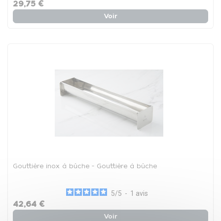
29,75 €
Voir
Gouttière inox à bûche - Gouttière à bûche
5
/
5
-
1
avis
42,64 €
Voir