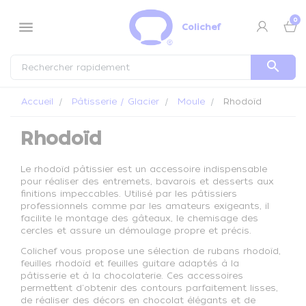
Panneau de gestion des cookies
0
menu
Colichef
search
Accueil
Pâtisserie / Glacier
Moule
Rhodoïd
Rhodoïd
Le rhodoïd pâtissier est un accessoire indispensable
pour réaliser des entremets, bavarois et desserts aux
finitions impeccables. Utilisé par les pâtissiers
professionnels comme par les amateurs exigeants, il
facilite le montage des gâteaux, le chemisage des
cercles et assure un démoulage propre et précis.
Colichef vous propose une sélection de rubans rhodoïd,
feuilles rhodoïd et feuilles guitare adaptés à la
pâtisserie et à la chocolaterie. Ces accessoires
permettent d'obtenir des contours parfaitement lisses,
de réaliser des décors en chocolat élégants et de