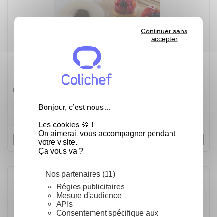
Continuer sans
accepter
Rhodoïd - ruban patissier H 6 cm - Le ruban H 6 cm
Bonjour, c’est nous…
5
/
5
-
7
avis
Les cookies 🍪 !
16,86 €
On aimerait vous accompagner pendant
Voir
votre visite.
Ça vous va ?
Nos partenaires (11)
Régies publicitaires
Mesure d'audience
APIs
Consentement spécifique aux