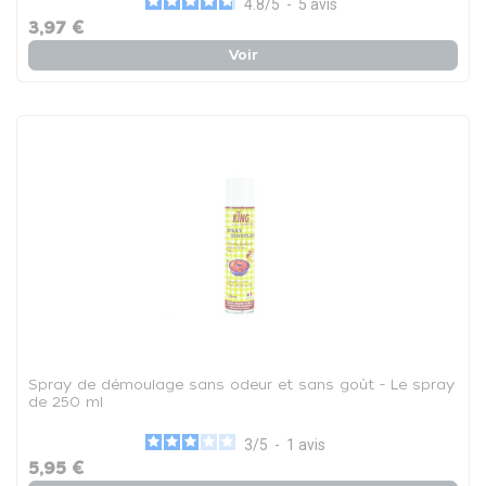
4.8
/
5
-
5
avis
3,97 €
Voir
Spray de démoulage sans odeur et sans goût - Le spray
de 250 ml
3
/
5
-
1
avis
5,95 €