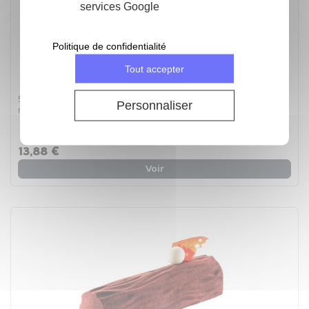
services Google
Politique de confidentialité
Tout accepter
500 rhodoïds - ruban patissier pré-découpés - 500
Personnaliser
rhodoïds
4.5
/
5
-
2
avis
13,88 €
Voir