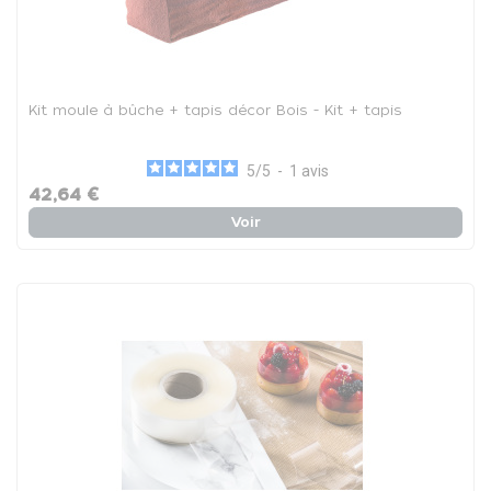
Kit moule à bûche + tapis décor Bois - Kit + tapis
5
/
5
-
1
avis
42,64 €
Voir