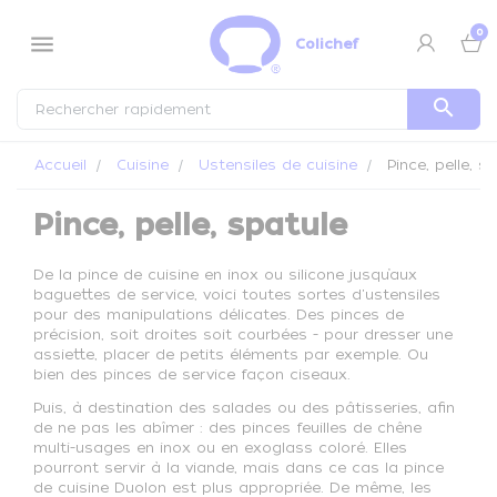
Panneau de gestion des cookies
0
menu
Colichef
search
Accueil
Cuisine
Ustensiles de cuisine
Pince, pelle, s
Pince, pelle, spatule
De la pince de cuisine en inox ou silicone jusqu’aux
baguettes de service, voici toutes sortes d'ustensiles
pour des manipulations délicates. Des pinces de
précision, soit droites soit courbées - pour dresser une
assiette, placer de petits éléments par exemple. Ou
bien des pinces de service façon ciseaux.
Puis, à destination des salades ou des pâtisseries, afin
de ne pas les abîmer : des pinces feuilles de chêne
multi-usages en inox ou en exoglass coloré. Elles
pourront servir à la viande, mais dans ce cas la pince
de cuisine Duolon est plus appropriée. De même, les