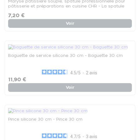
Maryse pâtissière souple, spatule professionnelle pour
pâtisserie et préparations en cuisine CHR - La spatule
7,20 €
Voir
Baguette de service silicone 30 cm - Baguette 30 cm
4.5
/
5
-
2
avis
11,90 €
Voir
Pince silicone 30 cm - Pince 30 cm
4.7
/
5
-
3
avis