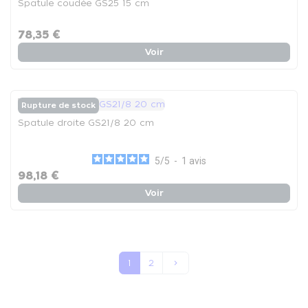
Spatule coudée GS25 15 cm
78,35 €
Voir
Rupture de stock
Spatule droite GS21/8 20 cm
5
/
5
-
1
avis
98,18 €
Voir
Suivant
1
2
keyboard_arrow_right