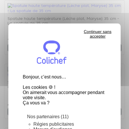
Spatule haute température (Lèche plat, Maryse) 35 cm -
La spatule de 35 cm
Continuer sans
4.9
/
5
-
8
avis
accepter
14,88 €
Voir
Bonjour, c’est nous…
Spatule Lèche plat (Maryse) 42 cm - La Spatule de 42
Les cookies 🍪 !
cm
On aimerait vous accompagner pendant
votre visite.
4
/
5
-
2
avis
Ça vous va ?
4,96 €
Voir
Nos partenaires (11)
Régies publicitaires