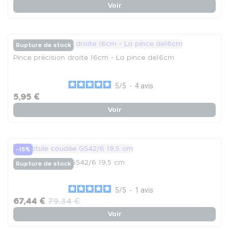
Voir
Rupture de stock
Pince précision droite 16cm - La pince de16cm
5
/
5
-
4
avis
5,95 €
Voir
-15%
Spatule coudée GS42/6 19,5 cm
Rupture de stock
5
/
5
-
1
avis
67,44 €
79,34 €
Voir