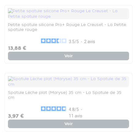
Petite spatule silicone Pro+ Rouge Le Creuset - La Petite
spatule rouge
3.5
/
5
-
2
avis
13,88 €
Voir
Spatule Lèche plat (Maryse) 35 cm - La Spatule de 35
cm
4.8
/
5
-
3,97 €
11
avis
Voir