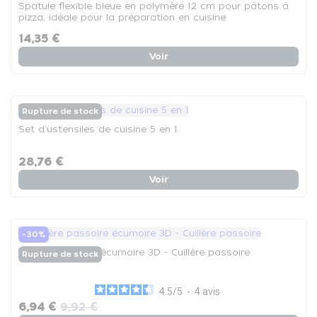
Spatule flexible bleue en polymère 12 cm pour pâtons à
pizza, idéale pour la préparation en cuisine
professionnelle - La spatule
14,35 €
Voir
Rupture de stock
Set d'ustensiles de cuisine 5 en 1
28,76 €
Voir
-30%
Cuillère passoire écumoire 3D - Cuillère passoire
Rupture de stock
4.5
/
5
-
4
avis
6,94 €
9,92 €