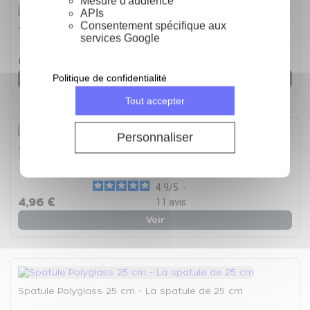
Mesure d'audience
APIs
Consentement spécifique aux
Spatule Polyglass 40 cm - La spatule 40 cm
services Google
6,94 €
Politique de confidentialité
Voir
Tout accepter
Personnaliser
Spatule Polyglass 30 cm - La spatule de 30 cm
4.9
/
5
-
4,96 €
11
avis
Voir
Spatule Polyglass 25 cm - La spatule de 25 cm