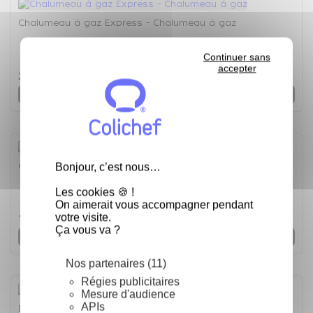
Chalumeau à gaz Express - Chalumeau à gaz
Continuer sans
4.6
/
5
-
7
avis
accepter
34,71 €
Voir
Copeaux de fumage mixte - 1 kg - Copeaux de fumage
Bonjour, c’est nous…
Les cookies 🍪 !
2.5
/
5
-
2
avis
On aimerait vous accompagner pendant
votre visite.
13,88 €
Ça vous va ?
Voir
Nos partenaires (11)
Régies publicitaires
Mesure d'audience
APIs
Dispenser (pompe) - Le dispenser (pompe)