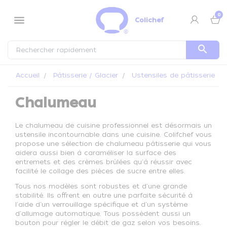
Panneau de gestion des cookies
0
menu
Colichef
search
Accueil
Pâtisserie / Glacier
Ustensiles de pâtisserie
Chalumeau
Le chalumeau de cuisine professionnel est désormais un
ustensile incontournable dans une cuisine. Colifchef vous
propose une sélection de chalumeau pâtisserie qui vous
aidera aussi bien à caraméliser la surface des
entremets et des crèmes brûlées qu'à réussir avec
facilité le collage des pièces de sucre entre elles.
Tous nos modèles sont robustes et d'une grande
stabilité. Ils offrent en outre une parfaite sécurité à
l'aide d'un verrouillage spécifique et d'un système
d'allumage automatique. Tous possèdent aussi un
bouton pour régler le débit de gaz selon vos besoins.