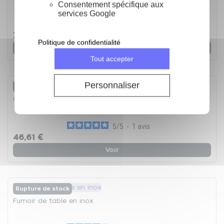
Consentement spécifique aux
services Google
4.4
/
5
-
5
avis
7,93 €
Politique de confidentialité
Voir
Tout accepter
Personnaliser
Rupture de stock
Chalumeau à gaz
5
/
5
-
1
avis
46,61 €
Voir
Rupture de stock
Fumoir de table en inox