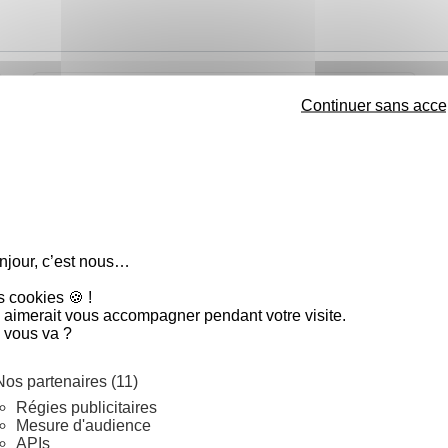
Rupture de stock
Continuer sans acce
njour, c’est nous…
s cookies 🍪 !
Mortier et pilon premium en granit 20 x 12 cm
 aimerait vous accompagner pendant votre visite.
 vous va ?
Voir
5
/
5
-
3
avis
Nos partenaires (11)
58,51 €
Régies publicitaires
Mesure d'audience
APIs