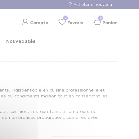
loop
Acheter à nouveau
0
0
Compte
Favoris
Panier
Nouveautés
ts. Indispensable en cuisine professionnelle et
ues ou condiments maison tout en conservant les
 des cuisiniers, restaurateurs et amateurs de
 et de nombreuses préparations culinaires avec