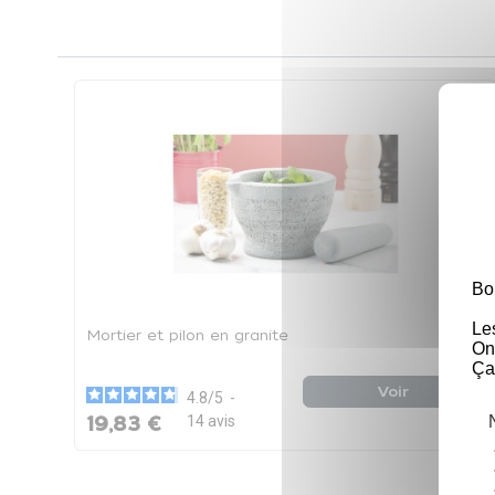
Bo
Le
Mortier et pilon en granite
On
Ça
Voir
4.8
/
5
-
19,83 €
14
avis