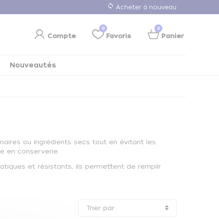
loop
Acheter à nouveau
0
0
Compte
Favoris
Panier
Nouveautés
naires ou ingrédients secs tout en évitant les
me en conserverie.
tiques et résistants, ils permettent de remplir
Trier par