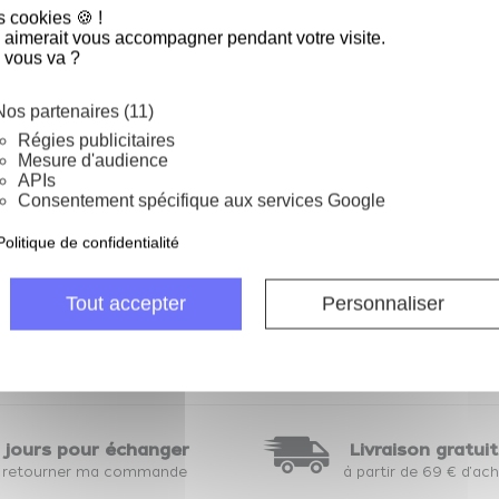
s cookies 🍪 !
 aimerait vous accompagner pendant votre visite.
 vous va ?
Nos partenaires (11)
Régies publicitaires
Mesure d'audience
APIs
Consentement spécifique aux services Google
Entonnoir plastique 18 cm
Politique de confidentialité
Voir
4.8
/
5
-
5
avis
2,98 €
Tout accepter
Personnaliser
 jours pour échanger
Livraison gratui
 retourner ma commande
à partir de 69 € d'ac