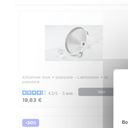
Entonnoir inox + passoire - L'entonnoir + la
passoire
Voir
4.2
/
5
-
5
avis
19,83 €
Bo
-30%