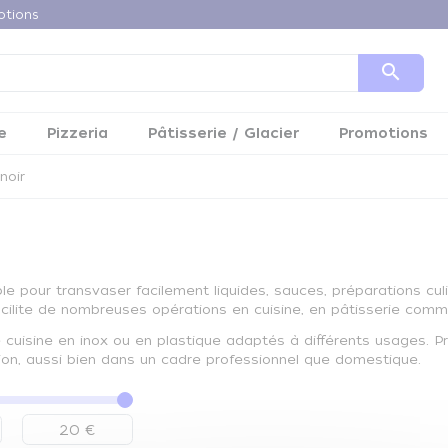
otions
search
e
Pizzeria
Pâtisserie / Glacier
Promotions
noir
le pour transvaser facilement liquides, sauces, préparations culi
l facilite de nombreuses opérations en cuisine, en pâtisserie com
cuisine en inox ou en plastique adaptés à différents usages. Pra
sion, aussi bien dans un cadre professionnel que domestique.