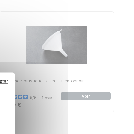
Entonnoir plastique 10 cm - L'entonnoir
pter
Voir
5
/
5
-
1
avis
0,99 €