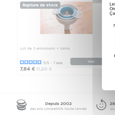
Le
Rupture de stock
On
Ça
Lot de 3 entonnoirs + tamis
Voir
5
/
5
-
1
avis
7,84 €
11,20 €
Depuis 2002
28
des prix compétitifs toute l'année
ou