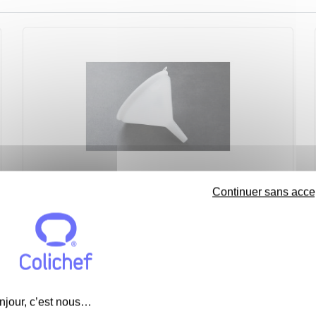
Entonnoir plastique 14 cm - L'entonnoir
Continuer sans acce
Voir
4.7
/
5
-
3
avis
1,98 €
njour, c’est nous…
Rupture de stock