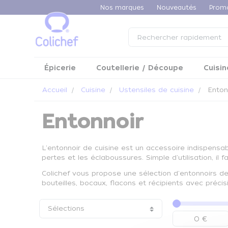
Panneau de gestion des cookies
Nos marques
Nouveautés
Prom
Épicerie
Coutellerie / Découpe
Cuisin
Accueil
Cuisine
Ustensiles de cuisine
Enton
Entonnoir
L'entonnoir de cuisine est un accessoire indispensab
pertes et les éclaboussures. Simple d'utilisation, i
Colichef vous propose une sélection d'entonnoirs de 
bouteilles, bocaux, flacons et récipients avec préci
Sélections