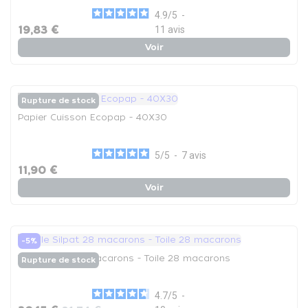
4.9
/
5
-
19,83 €
11
avis
Voir
Rupture de stock
Papier Cuisson Ecopap - 40X30
5
/
5
-
7
avis
11,90 €
Voir
-5%
Toile Silpat 28 macarons - Toile 28 macarons
Rupture de stock
4.7
/
5
-