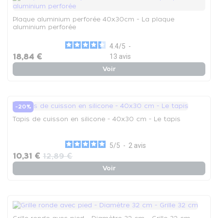
Plaque aluminium perforée 40x30cm - La plaque
aluminium perforée
4.4
/
5
-
18,84 €
13
avis
Voir
-20%
Tapis de cuisson en silicone - 40x30 cm - Le tapis
5
/
5
-
2
avis
10,31 €
12,89 €
Voir