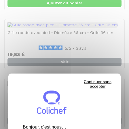
Ajouter au panier
Grille ronde avec pied - Diamètre 36 cm - Grille 36 cm
5
/
5
-
3
avis
19,83 €
Voir
Continuer sans
accepter
Plaque anti-adhésive - GN 1/1 - Plaque anti-adhésive
5
/
5
-
1
avis
37,69 €
Voir
Bonjour, c’est nous…