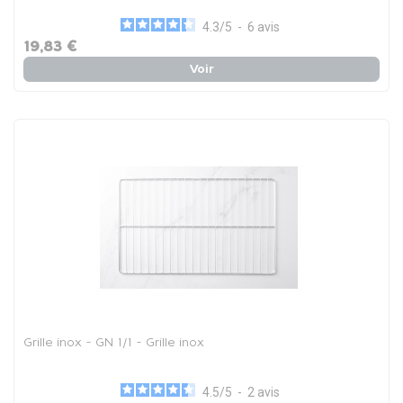
4.3
/
5
-
6
avis
19,83 €
Voir
Grille inox - GN 1/1 - Grille inox
4.5
/
5
-
2
avis