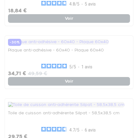
4.8
/
5
-
5
avis
18,84 €
Voir
-30%
Plaque anti-adhésive - 60x40 - Plaque 60x40
5
/
5
-
1
avis
34,71 €
49,59 €
Voir
Toile de cuisson anti-adhérente Silpat - 58,5x38,5 cm
4.7
/
5
-
6
avis
29,75 €