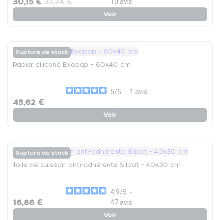
30,15 €
31,74 €
10
avis
Voir
Rupture de stock
Papier siliconé Exopap - 60x40 cm
5
/
5
-
1
avis
45,62 €
Voir
Rupture de stock
Toile de cuisson anti-adhérente Silpat - 40x30 cm
4.9
/
5
-
16,86 €
47
avis
Voir