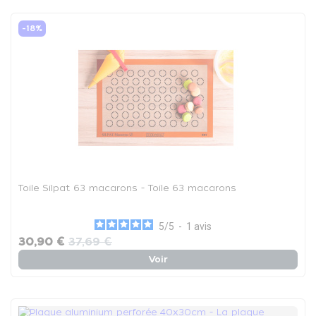
-18%
Toile Silpat 63 macarons - Toile 63 macarons
5
/
5
-
1
avis
30,90 €
37,69 €
Voir