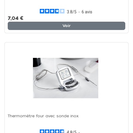
3.8
/
5
-
6
avis
7,04 €
Voir
Thermomètre four avec sonde inox
4.8
/
5
-