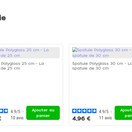
ie
 Polyglass 25 cm - La
Spatule Polyglass 30 cm - L
 de 25 cm
spatule de 30 cm
Ajouter au
Ajout
4.9
/
5
-
4.9
/
5
-
panier
pan
€
10
avis
4,96 €
11
avis