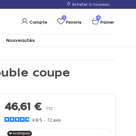
loop
Acheter à nouveau
0
0
Compte
Favoris
Panier
Nouveautés
ouble coupe
46,61 €
TTC
4.8
/
5
-
12
avis