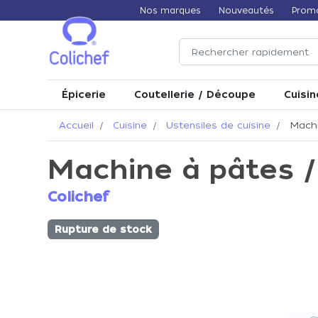
Nos marques
Nouveautés
Prom
Épicerie
Coutellerie / Découpe
Cuisin
Accueil
Cuisine
Ustensiles de cuisine
Machi
Machine à pâtes /
Colichef
Rupture de stock