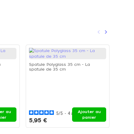
keyboard_arrow_left
keyboard_arrow_right
Précédent
Suivant
a
Spatule Polyglass 35 cm - La
spatule de 35 cm
Spatul
spatul
er au
Ajouter au
5
/
5
-
4
avis
6,94
ier
panier
5,95 €