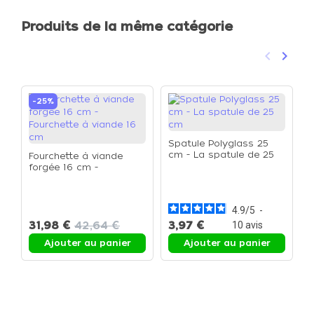
Produits de la même catégorie
keyboard_arrow_left
keyboard_arrow_right
Précéden
Suivan
-25%
Spatule Polyglass 25
cm - La spatule de 25
Fourchette à viande
cm
forgée 16 cm -
S
Fourchette à viande 16
c
cm
4.9
/
5
-
31,98 €
42,64 €
3,97 €
4
10
avis
Ajouter au panier
Ajouter au panier