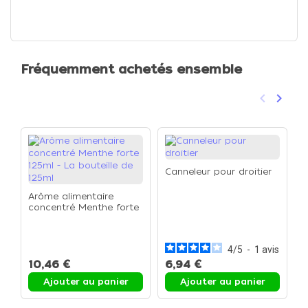
Fréquemment achetés ensemble
keyboard_arrow_left
keyboard_arrow_right
Précéden
Suivan
Canneleur pour droitier
Arôme alimentaire
concentré Menthe forte
C
125ml - La bouteille de
125ml
4
/
5
-
1
avis
10,46 €
6,94 €
9
Ajouter au panier
Ajouter au panier