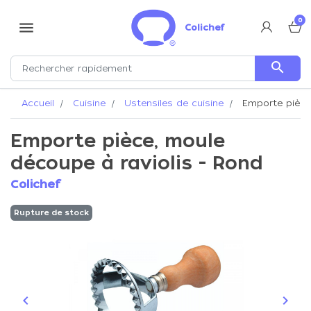
0
menu
Colichef
search
Accueil
Cuisine
Ustensiles de cuisine
Emporte pièce,
Emporte pièce, moule
découpe à raviolis - Rond
Colichef
Rupture de stock
keyboard_arrow_left
keyboard_arrow_right
Précédent
Suiva