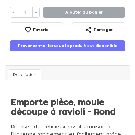
−
+
Ajouter au panier
favorite_border
share
Favoris
Partager
Prévenez-moi lorsque le produit est disponible
Description
Emporte pièce, moule
découpe à ravioli - Rond
Réalisez de délicieux raviolis maison à
l’italienne rapidement et facilement grâce