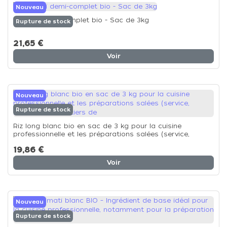
Nouveau
Riz Thaï demi-complet bio - Sac de 3kg
Rupture de stock
21,65 €
Voir
Nouveau
Rupture de stock
Riz long blanc bio en sac de 3 kg pour la cuisine
professionnelle et les préparations salées (service,
restauration, métiers de
19,86 €
Voir
Nouveau
Rupture de stock