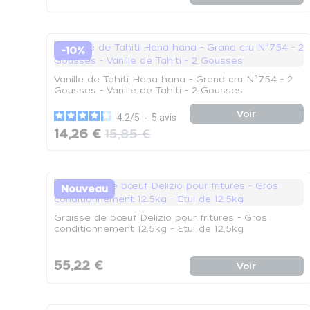
-10%
Vanille de Tahiti Hana hana - Grand cru N°754 - 2
Gousses - Vanille de Tahiti - 2 Gousses
Voir
4.2
/
5
-
5
avis
14,26 €
15,85 €
Nouveau
Graisse de bœuf Delizio pour fritures - Gros
conditionnement 12.5kg - Etui de 12.5kg
55,22 €
Voir