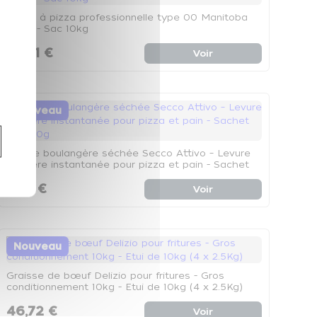
Farine à pizza professionnelle type 00 Manitoba
W410 - Sac 10kg
23,31 €
Voir
Nouveau
Levure boulangère séchée Secco Attivo – Levure
de bière instantanée pour pizza et pain - Sachet
de 500g
7,59 €
Voir
Nouveau
Graisse de bœuf Delizio pour fritures - Gros
conditionnement 10kg - Etui de 10kg (4 x 2.5Kg)
46,72 €
Voir