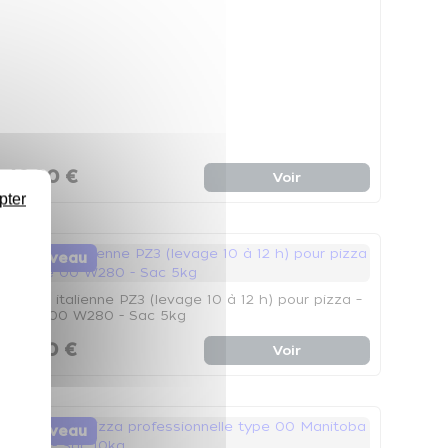
16,80 €
Voir
pter
Nouveau
Farine italienne PZ3 (levage 10 à 12 h) pour pizza –
Type 00 W280 - Sac 5kg
14,30 €
Voir
Nouveau