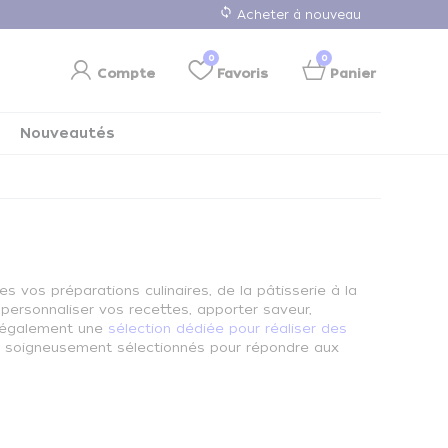
loop
Acheter à nouveau
0
0
Compte
Favoris
Panier
Nouveautés
 vos préparations culinaires, de la pâtisserie à la
 personnaliser vos recettes, apporter saveur,
t également une
sélection dédiée pour réaliser des
 soigneusement sélectionnés pour répondre aux