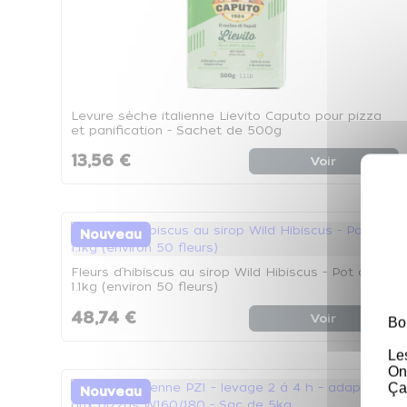
Levure sèche italienne Lievito Caputo pour pizza
et panification - Sachet de 500g
13,56 €
Voir
Nouveau
Fleurs d’hibiscus au sirop Wild Hibiscus - Pot de
1.1kg (environ 50 fleurs)
48,74 €
Voir
Bo
Le
On
Ça
Nouveau