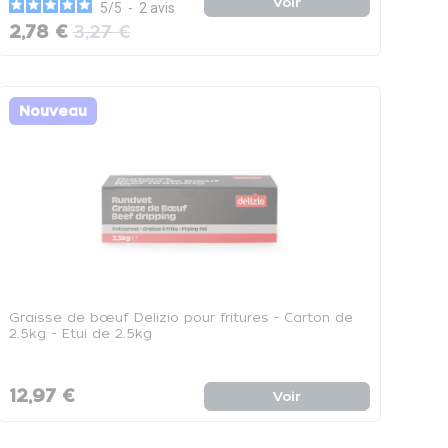
Voir
5
/
5
-
2
avis
2,78 €
3,27 €
Nouveau
Graisse de bœuf Delizio pour fritures - Carton de
2.5kg - Etui de 2.5kg
12,97 €
Voir