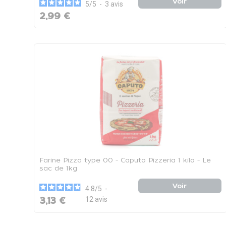
Voir
5
/
5
-
3
avis
2,99 €
Farine Pizza type 00 - Caputo Pizzeria 1 kilo - Le
sac de 1kg
Voir
4.8
/
5
-
3,13 €
12
avis