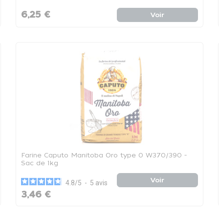
6,25 €
Voir
Farine Caputo Manitoba Oro type 0 W370/390 -
Sac de 1kg
Voir
4.8
/
5
-
5
avis
3,46 €