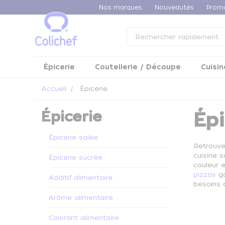
Panneau de gestion des cookies
Nos marques
Nouveautés
Prom
Épicerie
Coutellerie / Découpe
Cuisin
Accueil
Épicerie
Épicerie
Épi
Épicerie salée
Retrouve
cuisine s
Épicerie sucrée
couleur 
pizzas
go
Additif alimentaire
besoins 
Arôme alimentaire
Colorant alimentaire