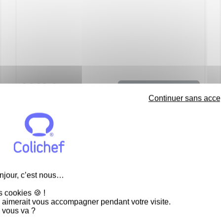
24,33 €
Voir
Continuer sans acce
Nouveau
Graisse de boeuf -Caisse de 10kg - Carton de 10kg
52,45 €
Voir
njour, c’est nous…
s cookies 🍪 !
 aimerait vous accompagner pendant votre visite.
 vous va ?
Nouveau