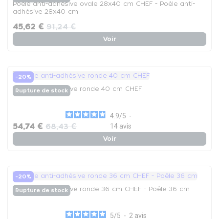
Poêle anti-adhésive ovale 28x40 cm CHEF - Poêle anti-
adhésive 28x40 cm
45,62 €
91,24 €
Voir
-20%
Poêle anti-adhésive ronde 40 cm CHEF
Rupture de stock
4.9
/
5
-
54,74 €
68,43 €
14
avis
Voir
-20%
Poêle anti-adhésive ronde 36 cm CHEF - Poêle 36 cm
Rupture de stock
5
/
5
-
2
avis