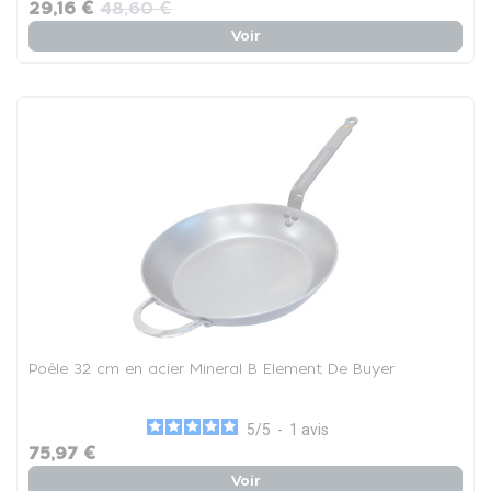
29,16 €
48,60 €
Voir
Poêle 32 cm en acier Mineral B Element De Buyer
5
/
5
-
1
avis
75,97 €
Voir