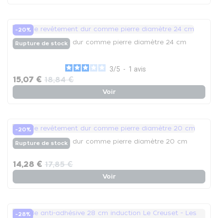
-20%
Poêle revêtement dur comme pierre diamètre 24 cm
Rupture de stock
3
/
5
-
1
avis
15,07 €
18,84 €
Voir
-20%
Poêle revêtement dur comme pierre diamètre 20 cm
Rupture de stock
14,28 €
17,85 €
Voir
-28%