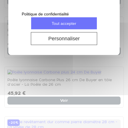
Voir
Politique de confidentialité
Tout accepter
Poêle lyonnaise Carbone Plus 28 cm De Buyer en tôle
d'acier - La Poêle de 28 cm
Personnaliser
48,69 €
Voir
Poêle lyonnaise Carbone Plus 26 cm De Buyer en tôle
d'acier - La Poêle de 26 cm
45,92 €
Voir
-20%