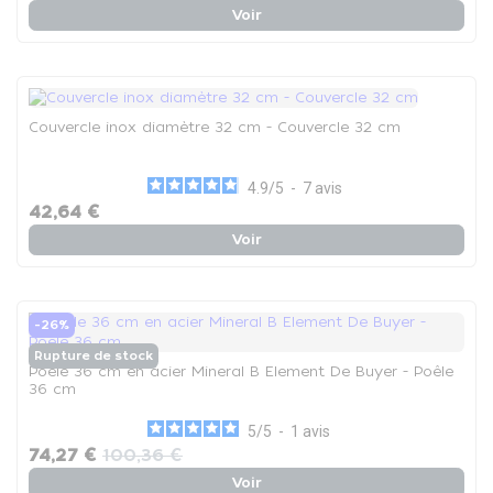
Voir
Couvercle inox diamètre 32 cm - Couvercle 32 cm
4.9
/
5
-
7
avis
42,64 €
Voir
-26%
Rupture de stock
Poêle 36 cm en acier Mineral B Element De Buyer - Poêle
36 cm
5
/
5
-
1
avis
74,27 €
100,36 €
Voir