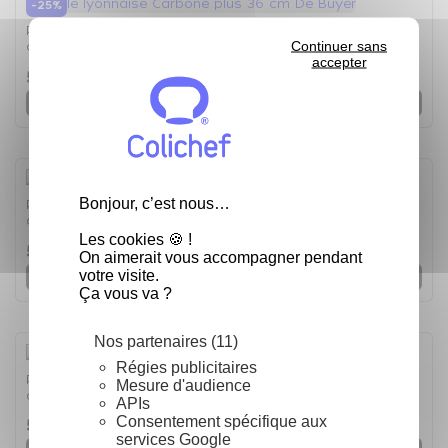
-25%
Poêle lyonnaise Carbone Plus 36 cm De Buyer en tôle
Continuer sans
d'acier - La Poêle de 36 cm
accepter
55,34 €
73,79 €
Voir
Bonjour, c’est nous…
Poêle lyonnaise Carbone Plus 32 cm De Buyer en tôle
d'acier - La Poêle de 32 cm
Les cookies 🍪 !
59,80 €
On aimerait vous accompagner pendant
votre visite.
Voir
Ça vous va ?
Nos partenaires (11)
Régies publicitaires
Poêle lyonnaise Carbone Plus 30 cm De Buyer en tôle
Mesure d'audience
d'acier - La Poêle de 30 cm
APIs
Consentement spécifique aux
55,04 €
services Google