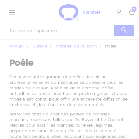
Panneau de gestion des cookies
0
menu
Colichef
search
Accueil
Cuisine
Matériel de cuisson
Poêle
Poêle
Découvrez notre gamme de poêles de cuisine
professionnelles et domestiques adaptées à tous les
modes de cuisson. Poêle en acier carbone, poêle
antiadhésive, poêle induction ou poêle à griller : chaque
modèle est conçu pour offrir une excellente diffusion de
la chaleur et des résultats de cuisson précis.
Retrouvez chez Colichef des poêles de grandes
marques reconnues telles que De Buyer et Le Creuset.
Idéales pour saisir les viandes, cuire les légumes,
préparer des omelettes ou réaliser des cuissons à
haute température, elles répondent aux exigences des