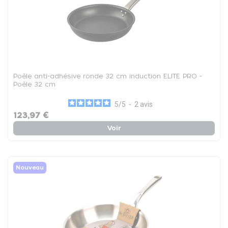
Poêle anti-adhésive ronde 32 cm induction ELITE PRO -
Poêle 32 cm
5
/
5
-
2
avis
123,97 €
Voir
Nouveau