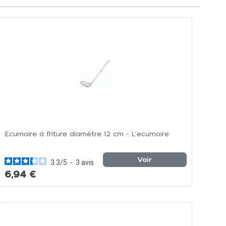
Ecumoire à friture diamètre 12 cm - L'ecumoire
Voir
3.3
/
5
-
3
avis
6,94 €