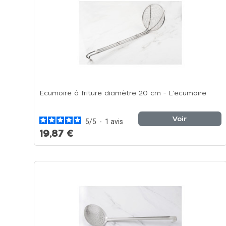
Ecumoire à friture diamètre 20 cm - L'ecumoire
Voir
5
/
5
-
1
avis
19,87 €