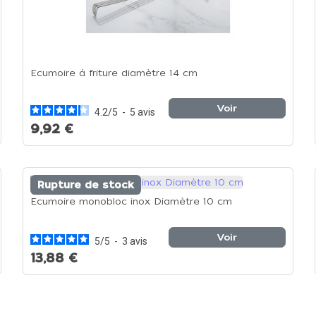
Ecumoire à friture diamètre 14 cm
Voir
4.2
/
5
-
5
avis
9,92 €
Rupture de stock
Ecumoire monobloc inox Diamètre 10 cm
Voir
5
/
5
-
3
avis
13,88 €