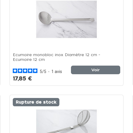
Ecumoire monobloc inox Diamètre 12 cm -
Ecumoire 12 cm
Voir
5
/
5
-
1
avis
17,85 €
Rupture de stock