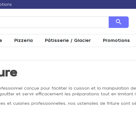
otions
search
e
Pizzeria
Pâtisserie / Glacier
Promotions
ure
ssionnel conçue pour faciliter la cuisson et la manipulation des 
utter et servir efficacement les préparations tout en limitant l'
s et cuisines professionnelles, nos ustensiles de friture sont sé