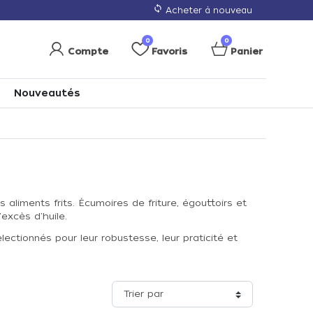
loop
Acheter à nouveau
0
0
Compte
Favoris
Panier
Nouveautés
aliments frits. Écumoires de friture, égouttoirs et
excès d'huile.
lectionnés pour leur robustesse, leur praticité et
Trier par