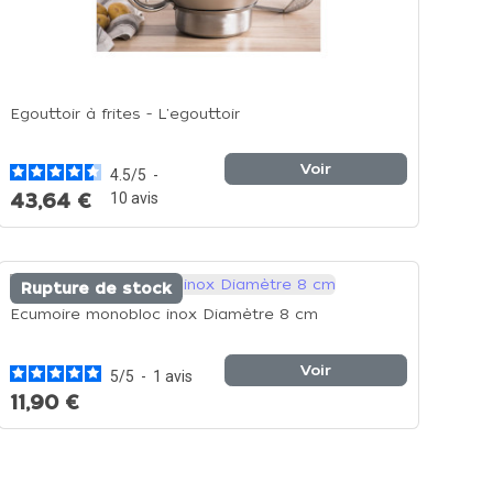
Egouttoir à frites - L'egouttoir
Voir
4.5
/
5
-
43,64 €
10
avis
Rupture de stock
Ecumoire monobloc inox Diamètre 8 cm
Voir
5
/
5
-
1
avis
11,90 €