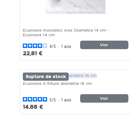
Ecumoire monobloc inox Diamètre 14 cm -
Ecumoire 14 cm
Voir
4
/
5
-
1
avis
22,81 €
Rupture de stock
Ecumoire à friture diamètre 16 cm
Voir
5
/
5
-
1
avis
14,88 €