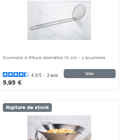
Ecumoire à friture diamètre 10 cm - L'ecumoire
Voir
4.3
/
5
-
3
avis
5,95 €
Rupture de stock