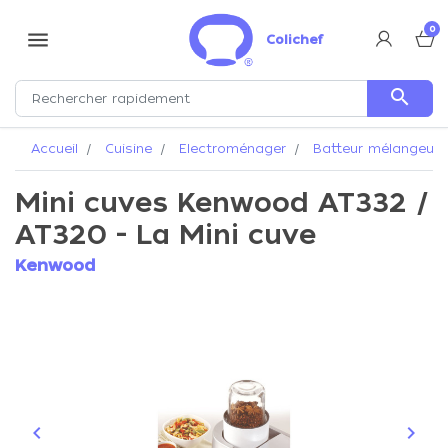
0
menu
Colichef
search
Accueil
Cuisine
Electroménager
Batteur mélangeur
Mini cuves Kenwood AT332 /
AT320 - La Mini cuve
Kenwood
keyboard_arrow_left
keyboard_arrow_right
Précédent
Suiva