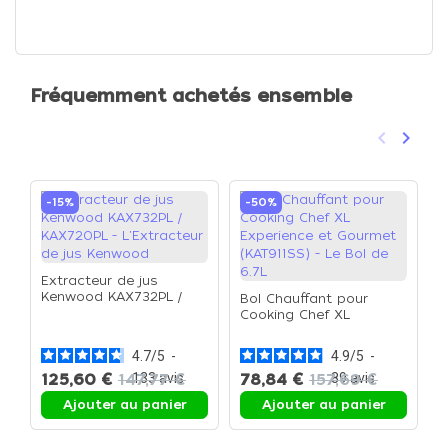
Fréquemment achetés ensemble
keyboard_arrow_left
keyboard_arrow_right
Précéden
Suivan
-15%
-50%
Extracteur de jus
Kenwood KAX732PL /
Bol Chauffant pour
S
KAX720PL - L'Extracteur
Cooking Chef XL
K
de jus Kenwood
Experience et Gourmet
K
(KAT911SS) - Le Bol de
S
4.7
/
5
-
4.9
/
5
-
6.7L
125,60 €
147,77 €
133
avis
78,84 €
157,69 €
89
avis
1
Ajouter au panier
Ajouter au panier