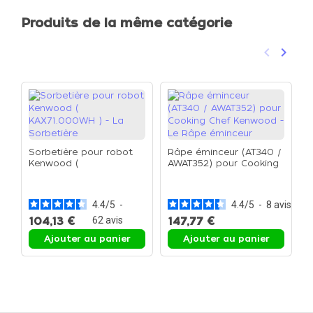
Produits de la même catégorie
keyboard_arrow_left
keyboard_arrow_right
Précéden
Suivan
Sorbetière pour robot
Râpe éminceur (AT340 /
Kenwood (
AWAT352) pour Cooking
F
KAX71.000WH ) - La
Chef Kenwood - Le Râpe
a
Sorbetière
éminceur
f
C
4.4
/
5
-
4.4
/
5
-
8
avis
F
104,13 €
62
avis
147,77 €
Ajouter au panier
Ajouter au panier