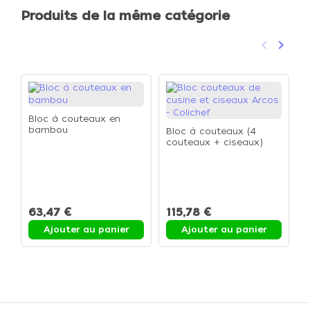
Produits de la même catégorie
keyboard_arrow_left
keyboard_arrow_right
Précéden
Suivan
Bloc à couteaux en
bambou
Bloc à couteaux (4
couteaux + ciseaux)
B
c
63,47 €
115,78 €
Ajouter au panier
Ajouter au panier