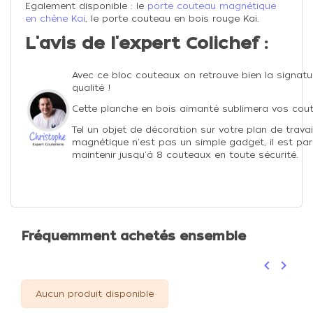
Egalement disponible : le
porte couteau magnétique
en chêne Kai
, le
porte couteau en bois rouge Kai
.
L'avis de l'expert Colichef :
Avec ce bloc couteaux on retrouve bien la signatur
qualité !
Cette planche en bois aimanté sublimera vos coute
Tel un objet de décoration sur votre plan de trava
magnétique n'est pas un simple gadget, il est par
maintenir jusqu'à 8 couteaux en toute sécurité.
Fréquemment achetés ensemble
keyboard_arrow_left
keyboard_arrow_right
Précéden
Suivan
Aucun produit disponible