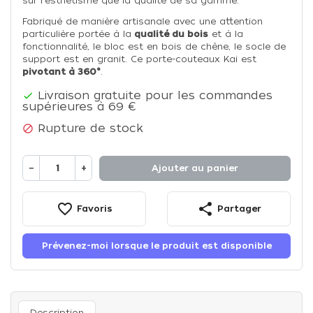
sur l'esthétisme que la qualité de sa gamme.
Fabriqué de manière artisanale avec une attention
particulière portée à la
qualité du bois
et à la
fonctionnalité, le bloc est en bois de chêne, le socle de
support est en granit. Ce porte-couteaux Kai est
pivotant à 360°
.
Livraison gratuite pour les commandes

supérieures à 69 €
Rupture de stock

−
+
Ajouter au panier
favorite_border
share
Favoris
Partager
Prévenez-moi lorsque le produit est disponible
Description