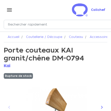
menu
Colichef
Accueil
Coutellerie / Découpe
Couteau
Accessoires 
Porte couteaux KAI
granit/chêne DM-0794
Kai
Rupture de stock
keyboard_arrow_left
keyboard_arrow_right
Précédent
Suiva