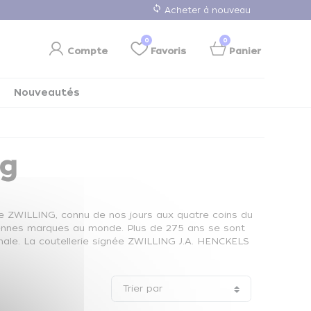
loop
Acheter à nouveau
0
0
Compte
Favoris
Panier
Nouveautés
ng
ire ZWILLING, connu de nos jours aux quatre coins du
nciennes marques au monde. Plus de 275 ans se sont
onale. La coutellerie signée ZWILLING J.A. HENCKELS
Trier par