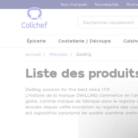
Panneau de gestion des cookies
Nos marques
Nouveautés
Prom
Épicerie
Coutellerie / Découpe
Cuisin
Accueil
Marques
Zwilling
Liste des produit
Zwilling, passion for the best since 1731
L'histoire de la marque ZWILLING commence en l'an 1
globe, comme marque de fabrique dans le registre d
écoulés depuis cette inscription au registre des co
est aujourd'hui synonyme de qualité suprême, part