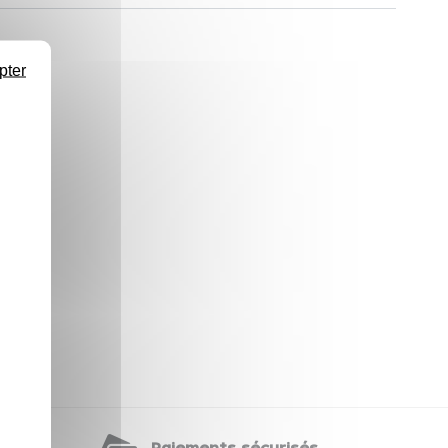
pter
te
Paiements sécurisés