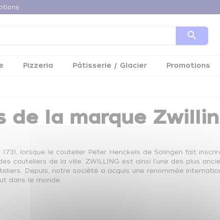
otions
search
e
Pizzeria
Pâtisserie / Glacier
Promotions
s de la marque Zwilli
731, lorsque le coutelier Peter Henckels de Solingen fait inscr
es couteliers de la ville. ZWILLING est ainsi l'une des plus a
uteliers. Depuis, notre société a acquis une renommée internati
out dans le monde.