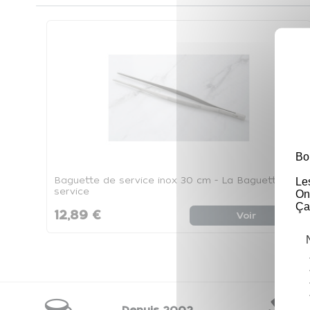
Bo
Le
Baguette de service inox 30 cm - La Baguette de
service
On
Ça
12,89 €
Voir
Depuis 2002
28