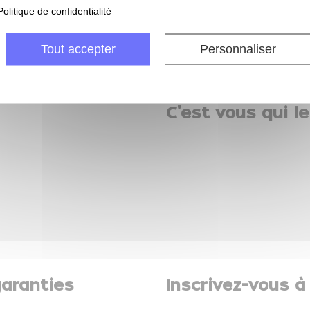
Politique de confidentialité
 retourner ma commande
à partir de 69 € d'ac
Tout accepter
Personnaliser
C'est vous qui le
aranties
Inscrivez-vous à