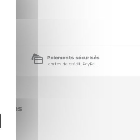
rch
te
Paiements sécurisés
hat
cartes de crédit, PayPal...
 dites