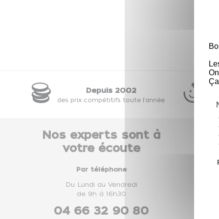
Restez
mesure
Bo
Le
On
Ça
Depuis 2002
28
des prix compétitifs toute l'année
ou
Nos experts sont à
votre écoute
Par téléphone
Du Lundi au Vendredi
de 9h à 16h30
04 66 32 90 80