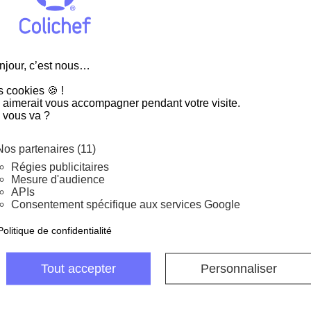
 à l'écoute ! D'autres produits seront affichés ici au fur et à
 qu'ils seront ajoutés.
sea
njour, c’est nous…
s cookies 🍪 !
 aimerait vous accompagner pendant votre visite.
 vous va ?
 jours pour échanger
Livraison gratui
 retourner ma commande
à partir de 69 € d'ac
Nos partenaires (11)
Régies publicitaires
Mesure d'audience
APIs
Consentement spécifique aux services Google
Politique de confidentialité
C'est vous qui le
Tout accepter
Personnaliser