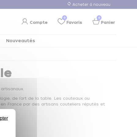
loop
Acheter à nouveau
0
0
Compte
Favoris
Panier
Nouveautés
le
artisanaux.
ie, de l’art de la table. Les couteaux ou
 en France par des artisans couteliers réputés et
pter
nt