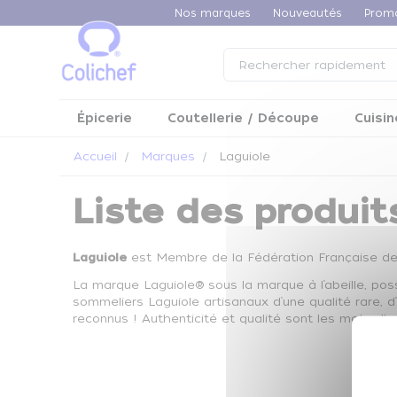
Panneau de gestion des cookies
Nos marques
Nouveautés
Prom
Épicerie
Coutellerie / Découpe
Cuisin
Accueil
Marques
Laguiole
Liste des produit
Laguiole
est Membre de la Fédération Française de l
La marque Laguiole® sous la marque à l’abeille, po
sommeliers Laguiole artisanaux d’une qualité rare, d
reconnus ! Authenticité et qualité sont les mots d'o
Auc