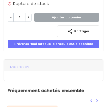
Rupture de stock

−
+
Ajouter au panier
share
Partager
Prévenez-moi lorsque le produit est disponible
Description
Fréquemment achetés ensemble
keyboard_arrow_left
keyboard_arrow_right
Précéden
Suivan