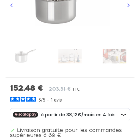
keyboard_arrow_left
keyboard_arrow_right
Précédent
Suiva
152,48 €
203,31 €
TTC
5
/
5
-
1
avis
Livraison gratuite pour les commandes

supérieures à 69 €