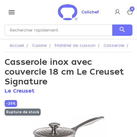
0
menu
Colichef
search
Accueil
Cuisine
Matériel de cuisson
Casserole
Ca
Casserole inox avec
couvercle 18 cm Le Creuset
Signature
Le Creuset
-25%
Rupture de stock