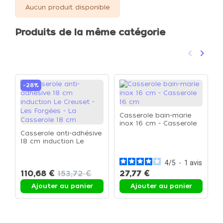
Aucun produit disponible
Produits de la même catégorie
keyboard_arrow_left
keyboard_arrow_right
Précéden
Suivan
-28%
Casserole bain-marie
inox 16 cm - Casserole
16 cm
Casserole anti-adhésive
C
18 cm induction Le
d
Creuset - Les Forgées -
i
La Casserole 18 cm
p
4
/
5
-
1
avis
n
110,68 €
153,72 €
27,77 €
d
p
Ajouter au panier
Ajouter au panier