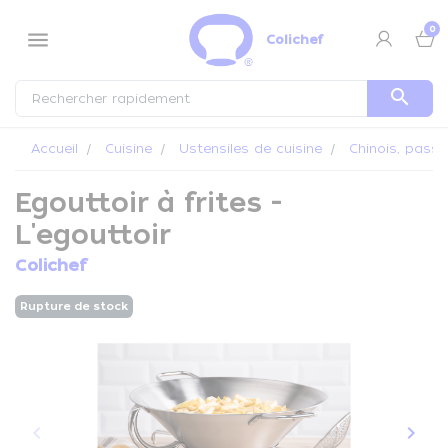
Panneau de gestion des cookies
0
menu
Colichef
search
Accueil
Cuisine
Ustensiles de cuisine
Chinois, passo
Egouttoir à frites -
L'egouttoir
Colichef
Rupture de stock
keyboard_arrow_left
keyboard_arrow_right
Précédent
Suiva