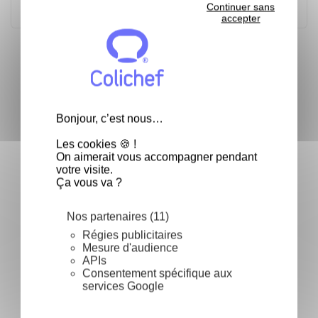
Continuer sans
accepter
Fréquemment achetés ensemble
keyboard_arrow_left
keyboard_arrow_right
Précéden
Suivan
Bonjour, c’est nous…
-30%
Les cookies 🍪 !
On aimerait vous accompagner pendant
Pinceau de cuisine en
votre visite.
silicone
Saupoudreuse gros
Ça vous va ?
trous - La
saupoudreuse
P
Nos partenaires (11)
-
Régies publicitaires
5
/
5
-
2
avis
5
/
5
-
2
avis
Mesure d'audience
2,98 €
5,90 €
8,43 €
1
APIs
Consentement spécifique aux
Ajouter au panier
Ajouter au panier
services Google