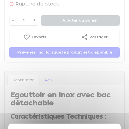
Rupture de stock

−
+
Ajouter au panier
favorite_border
share
Favoris
Partager
Prévenez-moi lorsque le produit est disponible
Description
Avis
Egouttoir en inox avec bac
détachable
Caractéristiques Techniques :
Diamètre :
40 cm