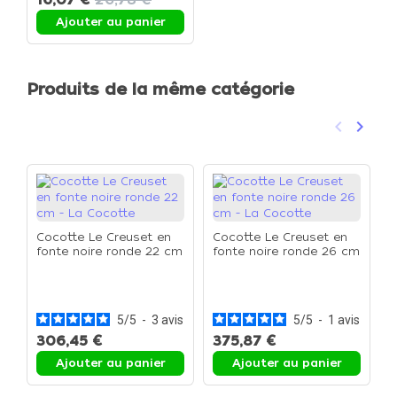
Ajouter au panier
Produits de la même catégorie
keyboard_arrow_left
keyboard_arrow_right
Précéden
Suivan
Cocotte Le Creuset en
Cocotte Le Creuset en
fonte noire ronde 22 cm
fonte noire ronde 26 cm
- La Cocotte
- La Cocotte
C
f
-
5
/
5
-
3
avis
5
/
5
-
1
avis
306,45 €
375,87 €
4
Ajouter au panier
Ajouter au panier