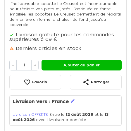
L’indispensable cocotte Le Creuset est incontournable
pour réaliser vos plats mijotés! Fabriquée en fonte
émaillée, les cocottes Le Creuset permettent de répartir
de manière uniforme la chaleur du fond jusqu'au
couvercle.
Livraison gratuite pour les commandes

supérieures à 69 €
Derniers articles en stock

−
+
Ajouter au panier
favorite_border
share
Favoris
Partager
edit
Livraison vers :
France
Livraison OFFERTE
Entre le
12 août 2026
et le
13
août 2026
avec Livraison à domicile.