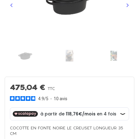
keyboard_arrow_left
keyboard_arrow_right
Précédent
Suiva
475,04 €
TTC
4.9
/
5
-
10
avis
COCOTTE EN FONTE NOIRE LE CREUSET LONGUEUR 35
CM