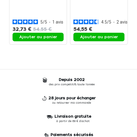
Plat
Plat
P
f
e
5
/
5
-
1
avis
4.5
/
5
-
2
avis
32,73 €
54,55 €
54,55 €
Ajouter au panier
Ajouter au panier
Depuis 2002
des prix compétitifs toute l'année
28 jours pour échanger
ou retourner ma commande
Livraison gratuite
à partir de 69 € d'achat
Paiements sécurisés