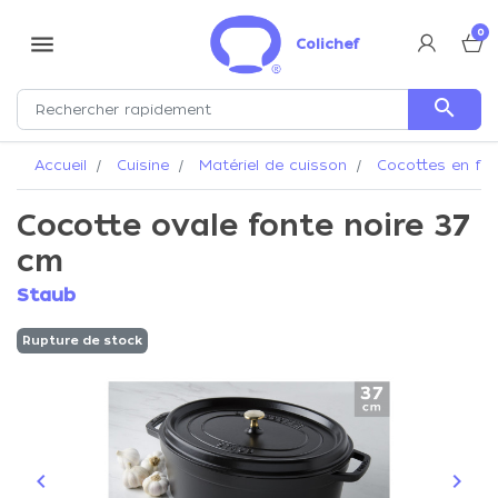
0
menu
Colichef
search
Accueil
Cuisine
Matériel de cuisson
Cocottes en fo
Cocotte ovale fonte noire 37
cm
Staub
Rupture de stock
keyboard_arrow_left
keyboard_arrow_right
Précédent
Suiva