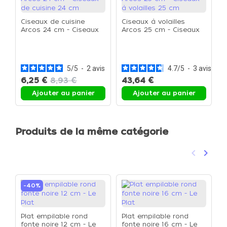
Ciseaux de cuisine
Ciseaux à volailles
Arcos 24 cm - Ciseaux
Arcos 25 cm - Ciseaux
de cuisine 24 cm
à volailles 25 cm
L
a
l
3
5
/
5
-
2
avis
4.7
/
5
-
3
avis
4
6,25 €
8,93 €
43,64 €
1
Ajouter au panier
Ajouter au panier
Produits de la même catégorie
keyboard_arrow_left
keyboard_arrow_right
Précéden
Suivan
-40%
Plat empilable rond
Plat empilable rond
fonte noire 12 cm - Le
fonte noire 16 cm - Le