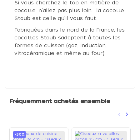
Si vous cherchez le top en matière de
cocotte, n'allez pas plus loin : la cocotte
Staub est celle qu'il vous faut.
Fabriquées dans le nord de la France, les
cocottes Staub s’adaptent à toutes les
formes de cuisson (gaz, induction,
vitrocéramique et même au four).
Fréquemment achetés ensemble
keyboard_arrow_left
keyboard_arrow_right
Précéden
Suivan
-30%