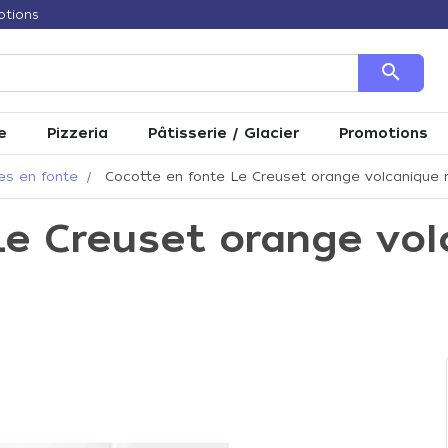
otions
search
e
Pizzeria
Pâtisserie / Glacier
Promotions
es en fonte
Cocotte en fonte Le Creuset orange volcanique 
Le Creuset orange vo