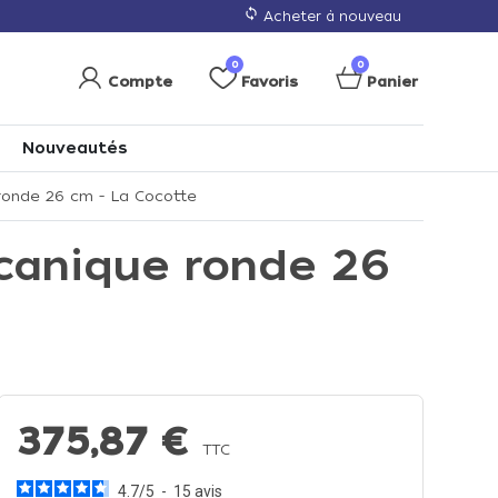
loop
Acheter à nouveau
0
0
Compte
Favoris
Panier
Nouveautés
ronde 26 cm - La Cocotte
lcanique ronde 26
375,87 €
TTC
4.7
/
5
-
15
avis