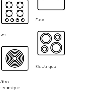
Four
Gaz
Electrique
Vitro
céramique