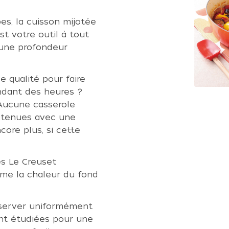
pes, la cuisson mijotée
t votre outil à tout
 une profondeur
 qualité pour faire
endant des heures ?
 Aucune casserole
obtenues avec une
ore plus, si cette
es Le Creuset
rme la chaleur du fond
server uniformément
ent étudiées pour une